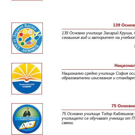
139 Осно
139 Основно училище Захарий Круша, 
сегашния вид и авторитет на учебнот
Национал
Национално средно училище София оси
образователни изисквания и стандарт
75 Основн
75 Основно училище Тодор Каблешков 
училището се обучават ученици от Пъ
смени