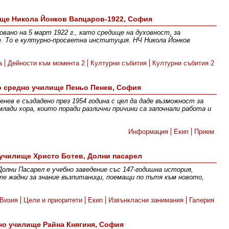
ще Никола Йонков Вапцаров-1922, София
овано на 5 март 1922 г., като средище на духовност, за
. То е културно-просветна институция. НЧ Никола Йонков
а
Дейности към момента 2
Културни събития
Културни събития 2
о средно училище Пеньо Пенев, София
нев е създадено през 1954 година с цел да даде възможност за
млади хора, които поради различни причини са започнали работа и
Информация
Екип
Прием
училище Христо Ботев, Долни пасарел
олни Пасарел е учебно заведение със 147-годишна история,
те жадни за знание възпитаници, поемащи по пътя към новото,
Визия
Цели и приоритети
Екип
Извънкласни занимания
Галерия
но училище Райна Княгиня, София