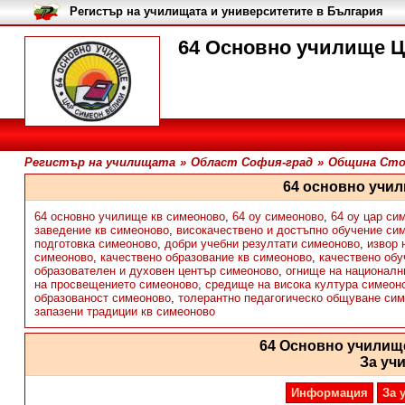
Регистър на училищата и университетите в България
64 Основно училище Ц
Регистър на училищата
»
Област София-град
»
Община Сто
64 основно учи
64 основно училище кв симеоново
,
64 оу симеоново
,
64 оу цар си
заведение кв симеоново
,
високачествено и достъпно обучение си
подготовка симеоново
,
добри учебни резултати симеоново
,
извор 
симеоново
,
качествено образование кв симеоново
,
качествено обу
образователен и духовен център симеоново
,
огнище на националн
на просвещението симеоново
,
средище на висока култура симеон
образованост симеоново
,
толерантно педагогическо общуване си
запазени традиции кв симеоново
64 Основно училищ
За уч
Информация
За 