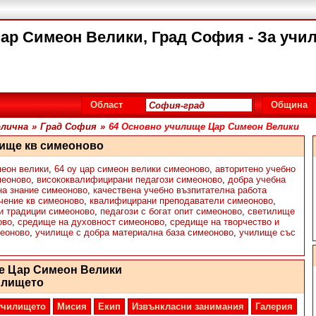
ар Симеон Велики, Град София - За учи
Област
Община
лична
»
Град София
»
64 Основно училище Цар Симеон Велики
лище кв симеоново
меон велики
,
64 оу цар симеон велики симеоново
,
авторитено учебно
меоново
,
висококвалифицирани педагози симеоново
,
добра учебна
на знание симеоново
,
качествена учебно възпитателна работа
чение кв симеоново
,
квалифицирани преподаватели симеоново
,
и традиции симеоново
,
педагози с богат опит симеоново
,
светилище
ово
,
средище на духовност симеоново
,
средище на творчество и
меоново
,
училище с добра материална база симеоново
,
училище със
е Цар Симеон Велики
илището
училището
Мисия
Екип
Извънкласни занимания
Галерия