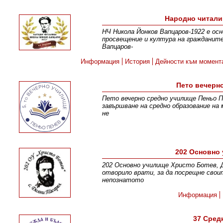
Народно читали
НЧ Никола Йонков Вапцаров-1922 е осн
просвещение и култура на гражданите
Вапцаров-
Информация
История
Дейности към момент
Пето вечерн
Пето вечерно средно училище Пеньо Пе
завършване на средно образование на 
не
202 Основно 
202 Основно училище Христо Ботев, Д
отворило врати, за да посрещне свои
непознатото
Информация
37 Сред