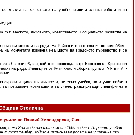
 се дължи на качеството на учебно-възпитателната работа и на
итуция.
а физическото, духовното, нравственото и социалното развитие на
и призови места и награди. На Районните състезания по волейбол -
ра на момчетата извоюва І-ва място на Градското първенство и се
твата Лачени обувки, който се провежда в гр. Берковица - Кристияна
т награди. Учениците от IV-ти клас и сборна група от VI-ти и VII-
зание.
ансирани и цялостни личности, не само учейки, но и участвайки в
и, за повишване мотивацията за учене, разширяващи специфичните
Община Столична
о училище Паисий Хилендарски, Яна
ки, село Яна води началото си от 1880 година. Първите учебни
ен турски хамбар, който е изпълнявал ролята на училищна сгр