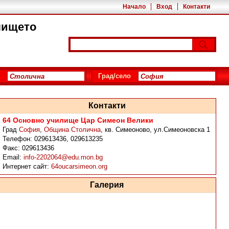
Начало
Вход
Контакти
лището
Град/село
Контакти
64 Основно училище Цар Симеон Велики
Град
София
,
Община Столична
,
кв. Симеоново, ул.Симеоновска 1
Телефон:
029613436, 029613235
Факс:
029613436
Email:
info-2202064@edu.mon.bg
Интернет сайт:
64oucarsimeon.org
Галерия