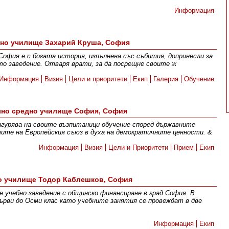
Информация
вно училище Захарий Круша, София
София е с богата история, изпълнена със събития, допринесли за
о заведение. Отваря врати, за да посрещне своите ж
Информация
Визия
Цели и приоритети
Екип
Галерия
Обучение
но средно училище София, София
гурява на своите възпитаници обучение според държавните
ите на Европейския съюз в духа на демократичните ценности. &
Информация
Визия
Цели и Приоритети
Прием
Екип
о училище Тодор Каблешков, София
е учебно заведение с общинско финансиране в град София. В
рви до Осми клас като учебните занятия се провеждат в две
Информация
Екип