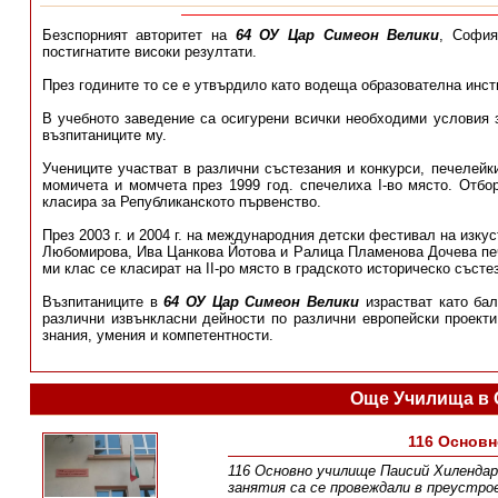
Безспорният авторитет на
64 ОУ Цар Симеон Велики
, София
постигнатите високи резултати.
През годините то се е утвърдило като водеща образователна инст
В учебното заведение са осигурени всички необходими условия з
възпитаниците му.
Учениците участват в различни състезания и конкурси, печелейк
момичета и момчета през 1999 год. спечелиха І-во място. Отбо
класира за Републиканското първенство.
През 2003 г. и 2004 г. на международния детски фестивал на изкус
Любомирова, Ива Цанкова Йотова и Ралица Пламенова Дочева печеля
ми клас се класират на ІІ-ро място в градското историческо състе
Възпитаниците в
64 ОУ Цар Симеон Велики
израстват като бал
различни извънкласни дейности по различни европейски проект
знания, умения и компетентности.
Още Училища в 
116 Основн
116 Основно училище Паисий Хилендарс
занятия са се провеждали в преустро