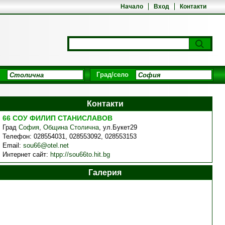
Начало
Вход
Контакти
Град/село
Контакти
66 СОУ ФИЛИП СТАНИСЛАВОВ
Град
София
,
Община Столична
,
ул.Букет29
Телефон:
028554031, 028553092, 028553153
Email:
sou66@otel.net
Интернет сайт:
htpp://sou66to.hit.bg
Галерия