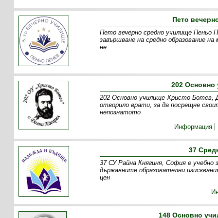
Пето вечерн
Пето вечерно средно училище Пеньо Пе
завършване на средно образование на 
не
202 Основно 
202 Основно училище Христо Ботев, Д
отворило врати, за да посрещне свои
непознатото
Информация
37 Сред
37 СУ Райна Княгиня, София е учебно 
държавните образователни изисквани
цен
И
148 Основно уч