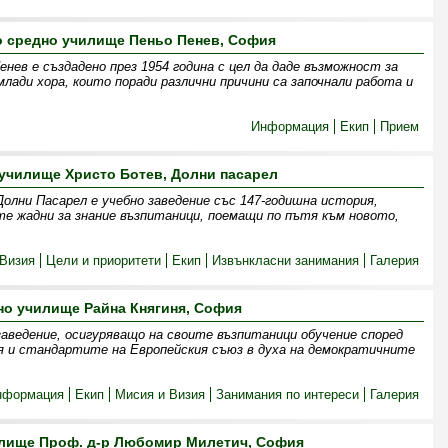
о средно училище Пеньо Пенев, София
нев е създадено през 1954 година с цел да даде възможност за
млади хора, които поради различни причини са започнали работа и
Информация
Екип
Прием
училище Христо Ботев, Долни пасарел
олни Пасарел е учебно заведение със 147-годишна история,
те жадни за знание възпитаници, поемащи по пътя към новото,
Визия
Цели и приоритети
Екип
Извънкласни занимания
Галерия
но училище Райна Княгиня, София
заведение, осигуряващо на своите възпитаници обучение според
я и стандартите на Европейския съюз в духа на демократичните
нформация
Екип
Мисия и Визия
Занимания по интереси
Галерия
илище Проф. д-р Любомир Милетич, София