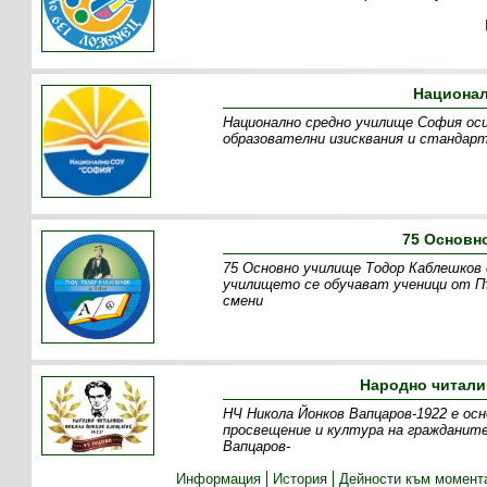
Национал
Национално средно училище София оси
образователни изисквания и стандарт
75 Основн
75 Основно училище Тодор Каблешков 
училището се обучават ученици от Пъ
смени
Народно читали
НЧ Никола Йонков Вапцаров-1922 е осн
просвещение и култура на гражданите
Вапцаров-
Информация
История
Дейности към момент