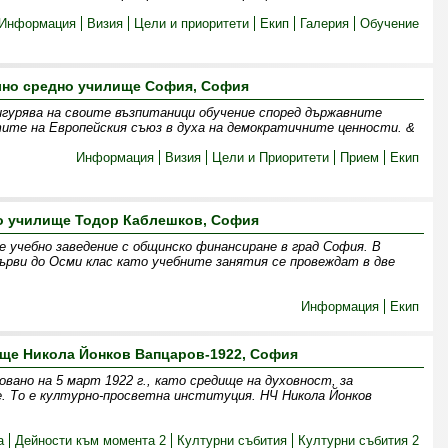
Информация
Визия
Цели и приоритети
Екип
Галерия
Обучение
но средно училище София, София
гурява на своите възпитаници обучение според държавните
ите на Европейския съюз в духа на демократичните ценности. &
Информация
Визия
Цели и Приоритети
Прием
Екип
о училище Тодор Каблешков, София
е учебно заведение с общинско финансиране в град София. В
рви до Осми клас като учебните занятия се провеждат в две
Информация
Екип
ще Никола Йонков Вапцаров-1922, София
овано на 5 март 1922 г., като средище на духовност, за
. То е културно-просветна институция. НЧ Никола Йонков
а
Дейности към момента 2
Културни събития
Културни събития 2