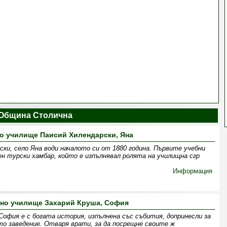
Община Столична
о училище Паисий Хилендарски, Яна
ки, село Яна води началото си от 1880 година. Първите учебни
ен турски хамбар, който е изпълнявал ролята на училищна сгр
Информация
вно училище Захарий Круша, София
София е с богата история, изпълнена със събития, допринесли за
о заведение. Отваря врати, за да посрещне своите ж