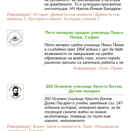
на гражданите. То е културно-просветна
институция. НЧ Никола Йонков Вапцаров-
Информация
История
Дейности към момента
Дейности към
момента 2
Културни събития
Културни събития 2
Пето вечерно средно училище Пеньо
Пенев, София
Пето вечерно средно училище Пеньо Пенев
е създадено през 1954 година с цел да даде
възможност за завършване на средно
образование на млади хора, които поради
различни причини са започнали работа и не
Информация
Екип
Прием
202 Основно училище Христо Ботев,
Долни пасарел
202 Основно училище Христо Ботев,
Долни Пасарел е учебно заведение със 147-
годишна история, отворило врати, за да
посрещне своите жадни за знание
възпитаници, поемащи по пътя към
новото, непознатото
Информация
Визия
Цели и приоритети
Екип
Извънкласни
занимания
Галерия