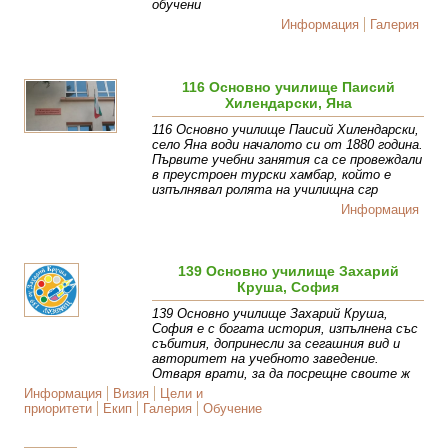
обучени
Информация
Галерия
116 Основно училище Паисий
Хилендарски, Яна
116 Основно училище Паисий Хилендарски,
село Яна води началото си от 1880 година.
Първите учебни занятия са се провеждали
в преустроен турски хамбар, който е
изпълнявал ролята на училищна сгр
Информация
139 Основно училище Захарий
Круша, София
139 Основно училище Захарий Круша,
София е с богата история, изпълнена със
събития, допринесли за сегашния вид и
авторитет на учебното заведение.
Отваря врати, за да посрещне своите ж
Информация
Визия
Цели и
приоритети
Екип
Галерия
Обучение