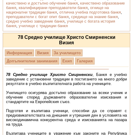
качествено и достъпно обучение банкя
,
качествено образование
банкя
,
квалифицирани преподаватели банкя
,
огнище на
национални традиции банкя
,
отлична учебна подготовка банкя
,
преподаватели с богат опит банкя
,
средище на знание банкя
,
средно учебно заведение банкя
,
училище с богата история
банкя
,
училище с традиции банкя
78 Средно училище Христо Смирненски
Визия
Информация
Визия
За училището
Допълнителни занимания
Екип
Галерия
78 Средно училище Христо Смирненски
, Банкя е учебно
заведение с установени традиции в постигането на много добри
резултати в учебно възпитателната работа на учениците.
Училището осигурява достъпно образование за всеки ученик и
обучение според държавните образователни изисквания и
стандартите на Европейския съюз.
Подготвя и възпитава ученици, способни да се справят с
предизвикателствата на днешния и утрешния ден в условията на
високодинамична конкурентна среда и изискванията на пазара
на труда.
Възпитава учениците в уважение към законите на Република