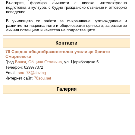
България, формира личности с висока интелектуална
подготовка и култура, с будно гражданско съзнание и отговорно
поведение.
В училището се работи за съхраняване, утвърждаване и
развитие на националните и общочовешки ценности, за развитие
личния потенциал и качества на подрастващите.
Контакти
78 Средно общообразоветелно училище Христо
Смирненски
Град
Банкя
,
Община Столична
,
ул. Царибродска 5
Телефон:
029977072
Email:
sou_78@abv.bg
Интернет сайт:
78sou.net
Галерия