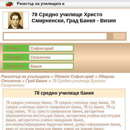
Регистър на училищата и
университетите в България
78 Средно училище Христо
Смирненски, Град Банкя - Визия
Област
Община
Град/село
Регистър на училищата
»
Област София-град
»
Община
Столична
»
Град Банкя
»
78 Средно училище Христо
Смирненски
78 средно училище банкя
78 средно училище банкя
,
78 средно училище град банкя
,
78
средно училище христо смирненски банкя
,
78 су банкя
,
78 су
град банкя
,
78 су христо смирненски банкя
,
авторитена
образователна институция банкя
,
авторитена учебна институция
банкя
,
авторитетно учебно заведение банкя
,
висококвалифицирани педагози банкя
,
добро образование банкя
,
екип от отлични педагози банкя
,
извор на знание банкя
,