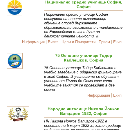
Национално средно училище София,
София
Национално средно училище София
осигурява на своите възпитаници
обучение според държавните
образователни изисквания и стандартите
на Европейския съюз в духа на
демократичните ценности. &
Информация
Визия
Цели и Приоритети
Прием
Екип
75 Основно училище Тодор
Каблешков, София
75 Основно училище Тодор Каблешков е
учебно заведение с общинско финансиране
в град София. В училището се обучават
ученици от Първи до Осми клас като
учебните занятия се провеждат в две
смени
Информация
Екип
Народно читалище Никола Йонков
Вапцаров-1922, София
НЧ Никола Йонков Вапцаров-1922 е
основано на 5 март 1922 г., като средище
на духовност, за просвещение и култура