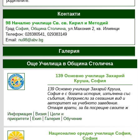
родителите.
Контакти
98 Начално училище Св. св. Кирил и Методий
Град
София
,
Община Столична
,
ул.Махония 2, кв. Илиянци
Телефон:
028380541, 029383149
Email:
nu98@abv.bg
Галерия
Още Училища в Община Столична
139 Основно училище Захарий
Круша, София
139 Основно училище Захарий Круша,
София е с богата история, изпълнена със
събития, допринесли за сегашния вид и
авторитет на учебното заведение.
Отваря врати, за да посрещне своите ж
Информация
Визия
Цели и
приоритети
Екип
Галерия
Обучение
Национално средно училище София,
София