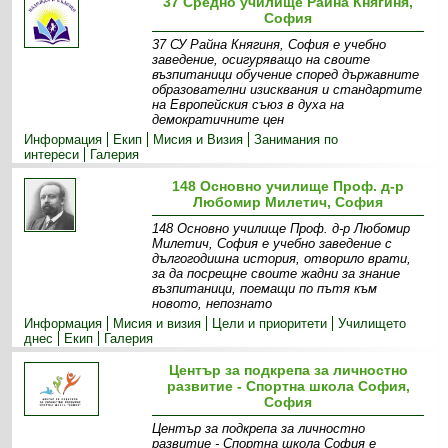
37 Средно училище Райна Княгиня,
София
37 СУ Райна Княгиня, София е учебно
заведение, осигуряващо на своите
възпитаници обучение според държавните
образователни изисквания и стандартите
на Европейския съюз в духа на
демократичните цен
Информация
Екип
Мисия и Визия
Занимания по
интереси
Галерия
148 Основно училище Проф. д-р
Любомир Милетич, София
148 Основно училище Проф. д-р Любомир
Милетич, София е учебно заведение с
дългогодишна история, отворило врати,
за да посрещне своите жадни за знание
възпитаници, поемащи по пътя към
новото, непознато
Информация
Мисия и визия
Цели и приоритети
Училището
днес
Екип
Галерия
Център за подкрепа за личностно
развитие - Спортна школа София,
София
Център за подкрепа за личностно
развитие - Спортна школа София е