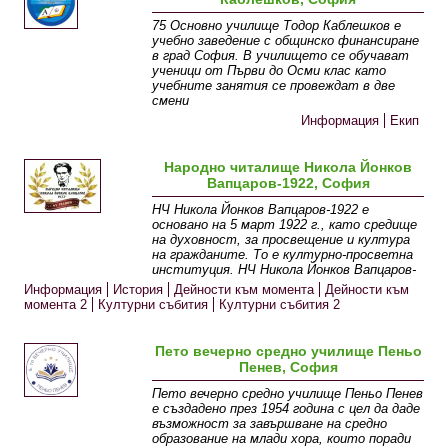
75 Основно училище Тодор Каблешков е
учебно заведение с общинско финансиране
в град София. В училището се обучават
ученици от Първи до Осми клас като
учебните занятия се провеждат в две
смени
Информация
Екип
Народно читалище Никола Йонков
Вапцаров-1922, София
НЧ Никола Йонков Вапцаров-1922 е
основано на 5 март 1922 г., като средище
на духовност, за просвещение и култура
на гражданите. То е културно-просветна
институция. НЧ Никола Йонков Вапцаров-
Информация
История
Дейности към момента
Дейности към
момента 2
Културни събития
Културни събития 2
Пето вечерно средно училище Пеньо
Пенев, София
Пето вечерно средно училище Пеньо Пенев
е създадено през 1954 година с цел да даде
възможност за завършване на средно
образование на млади хора, които поради