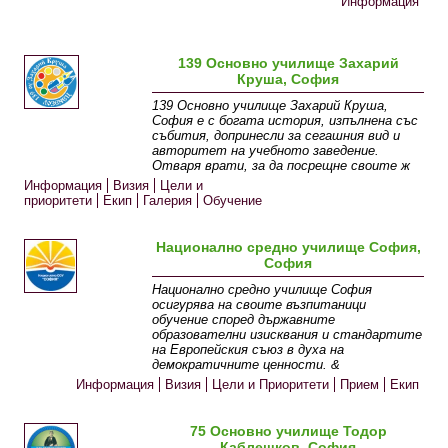
Информация
139 Основно училище Захарий
Круша, София
139 Основно училище Захарий Круша,
София е с богата история, изпълнена със
събития, допринесли за сегашния вид и
авторитет на учебното заведение.
Отваря врати, за да посрещне своите ж
Информация
Визия
Цели и
приоритети
Екип
Галерия
Обучение
Национално средно училище София,
София
Национално средно училище София
осигурява на своите възпитаници
обучение според държавните
образователни изисквания и стандартите
на Европейския съюз в духа на
демократичните ценности. &
Информация
Визия
Цели и Приоритети
Прием
Екип
75 Основно училище Тодор
Каблешков, София