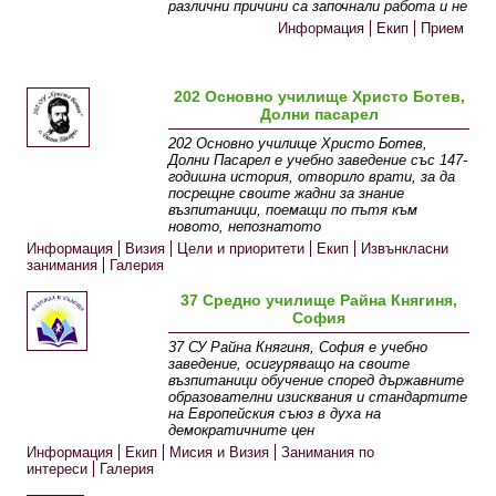
различни причини са започнали работа и не
Информация
Екип
Прием
202 Основно училище Христо Ботев,
Долни пасарел
202 Основно училище Христо Ботев,
Долни Пасарел е учебно заведение със 147-
годишна история, отворило врати, за да
посрещне своите жадни за знание
възпитаници, поемащи по пътя към
новото, непознатото
Информация
Визия
Цели и приоритети
Екип
Извънкласни
занимания
Галерия
37 Средно училище Райна Княгиня,
София
37 СУ Райна Княгиня, София е учебно
заведение, осигуряващо на своите
възпитаници обучение според държавните
образователни изисквания и стандартите
на Европейския съюз в духа на
демократичните цен
Информация
Екип
Мисия и Визия
Занимания по
интереси
Галерия