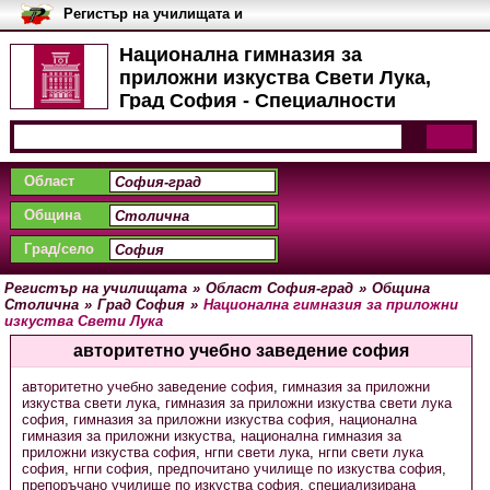
Регистър на училищата и
университетите в България
Национална гимназия за
приложни изкуства Свети Лука,
Град София - Специалности
Област
Община
Град/село
Регистър на училищата
»
Област София-град
»
Община
Столична
»
Град София
»
Национална гимназия за приложни
изкуства Свети Лука
авторитетно учебно заведение софия
авторитетно учебно заведение софия
,
гимназия за приложни
изкуства свети лука
,
гимназия за приложни изкуства свети лука
софия
,
гимназия за приложни изкуства софия
,
национална
гимназия за приложни изкуства
,
национална гимназия за
приложни изкуства софия
,
нгпи свети лука
,
нгпи свети лука
софия
,
нгпи софия
,
предпочитано училище по изкуства софия
,
препоръчано училище по изкуства софия
,
специализирана