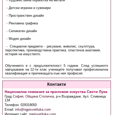
Художествена обработка на метали
Детски играчки и сувенири
Пространствен дизайн
Рекламна графика
Силикатен дизайн
Моден дизайн
Специални предмети - рисуване, живопис, скулптура,
перспектива, производствена практика, пластична анатомия,
история на изкуството.
Обучението е с продължителност 5 години. След успешното
завършване на 12-ти клас учениците получават професионална
квалификация и прилежащата към нея професия.
Контакти
Национална гимназия за приложни изкуства Свети Лука
Град
София
,
Община Столична
,
р-н Възраждане, бул. Сливница
134
Телефон:
029319050
Email:
info@ngpisvetiluka.com
Интернет сайт:
ngpisvetiluka.com