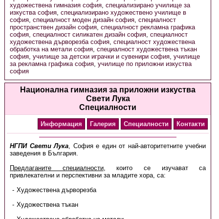
художествена гимназия софия
,
специализирано училище за
изкуства софия
,
специализирано художествено училище в
софия
,
специалност моден дизайн софия
,
специалност
пространствен дизайн софия
,
специалност рекламна графика
софия
,
специалност силикатен дизайн софия
,
специалност
художествена дърворезба софия
,
специалност художествена
обработка на метали софия
,
специалност художествена тъкан
софия
,
училище за детски играчки и сувенири софия
,
училище
за рекламна графика софия
,
училище по приложни изкуства
софия
Национална гимназия за приложни изкуства
Свети Лука
Специалности
Информация
Галерия
Специалности
Контакти
НГПИ Свети Лука
, София е един от най-авторитетните учебни
заведения в България.
Предлаганите специалности
, които се изучават са
привлекателни и перспективни за младите хора, са:
Художествена дърворезба
Художествена тъкан