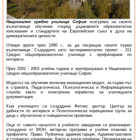
Национално средно училище София
осигурява на своите
възпитаници обучение според държавните образователни
изисквания и стандартите на Европейския съюз в духа на
демократичните ценности.
Отваря врати през 1990 г., за да посрещне своите първи
възпитаници. Създадено като експериментален проект - 151
Средно общообразователно училище с профилиране по
интереси.
През 2002 - 2003 учебна година е преобразувано в Национално
средно общообразователно училище София.
Моделът на обучение включва иновационен модел, за първи път
в страната, Педагогическа, Психологическа и Информационна
служби както и електронна обработка на училищната
документация.
Към училището са създадени Фитнес център, Център за
дейности по интереси и Психологическа корекционна група за
деца с обучителни и поведенчески проблеми.
Още от самото началото в учебното заведение се реализират,
утвърдени от МОН, авторски програми и учебни планове в
профилите: Право, Публична администарция, Административно
и стопанско упралвение. Както и други профили: Организация на