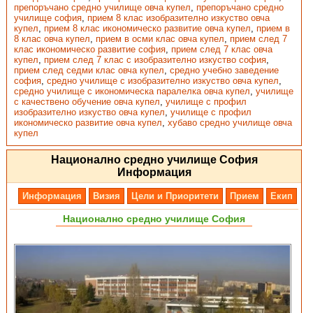
препоръчано средно училище овча купел
,
препоръчано средно
училище софия
,
прием 8 клас изобразително изкуство овча
купел
,
прием 8 клас икономическо развитие овча купел
,
прием в
8 клас овча купел
,
прием в осми клас овча купел
,
прием след 7
клас икономическо развитие софия
,
прием след 7 клас овча
купел
,
прием след 7 клас с изобразително изкуство софия
,
прием след седми клас овча купел
,
средно учебно заведение
софия
,
средно училище с изобразително изкуство овча купел
,
средно училище с икономическа паралелка овча купел
,
училище
с качествено обучение овча купел
,
училище с профил
изобразително изкуство овча купел
,
училище с профил
икономическо развитие овча купел
,
хубаво средно училище овча
купел
Национално средно училище София
Информация
Информация
Визия
Цели и Приоритети
Прием
Екип
Национално средно училище София