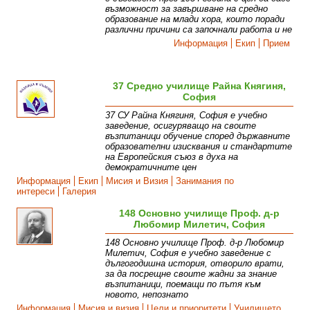
възможност за завършване на средно
образование на млади хора, които поради
различни причини са започнали работа и не
Информация
Екип
Прием
37 Средно училище Райна Княгиня,
София
37 СУ Райна Княгиня, София е учебно
заведение, осигуряващо на своите
възпитаници обучение според държавните
образователни изисквания и стандартите
на Европейския съюз в духа на
демократичните цен
Информация
Екип
Мисия и Визия
Занимания по
интереси
Галерия
148 Основно училище Проф. д-р
Любомир Милетич, София
148 Основно училище Проф. д-р Любомир
Милетич, София е учебно заведение с
дългогодишна история, отворило врати,
за да посрещне своите жадни за знание
възпитаници, поемащи по пътя към
новото, непознато
Информация
Мисия и визия
Цели и приоритети
Училището