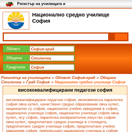
Регистър на училищата и
университетите в България
Национално средно училище
София
Област
Община
Град/село
Регистър на училищата
»
Област София-град
»
Община
Столична
»
Град София
»
Национално средно училище София
висококвалифицирани педагози софия
висококвалифицирани педагози софия
,
икономическа паралелка
софия овча купел
,
качествено средно образование овча купел
,
национално су софия
,
национално учебно заведение в софия
,
национално училище софия
,
национално училище софия овча
купел
,
нсу софия
,
паралелка изобразително изкуство софия
овча купел
,
предпочитано средно училище в столицата
,
предпочитано средно училище софия
,
предпочитано учебно
заведение софия
,
препоръчано национално училище в софия
,