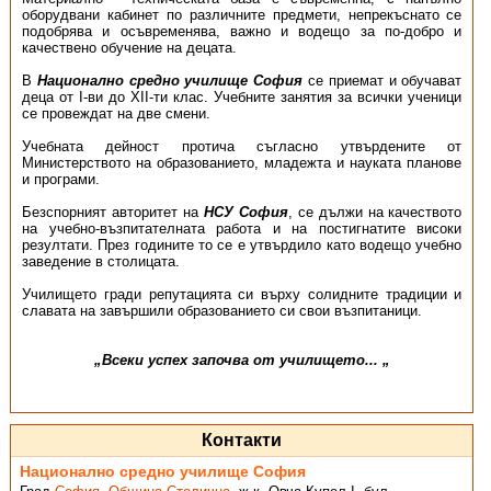
оборудвани кабинет по различните предмети, непрекъснато се
подобрява и осъвременява, важно и водещо за по-добро и
качествено обучение на децата.
В
Национално средно училище София
се приемат и обучават
деца от І-ви до ХІІ-ти клас. Учебните занятия за всички ученици
се провеждат на две смени.
Учебната дейност протича съгласно утвърдените от
Министерството на образованието, младежта и науката планове
и програми.
Безспорният авторитет на
НСУ София
, се дължи на качеството
на учебно-възпитателната работа и на постигнатите високи
резултати. През годините то се е утвърдило като водещо учебно
заведение в столицата.
Училището гради репутацията си върху солидните традиции и
славата на завършили образованието си свои възпитаници.
„Всеки успех започва от училището... „
Контакти
Национално средно училище София