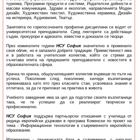
туризма, Програмни продукти и системи, Издателски дейности и
масови комуникации, Здраве и екология, направленията Моден
дизайн, Художествен текстил, Художествена керамика, Дизайн
на интериора, Аудиовизия, Театър.
Занятията по горепосочените профилни дисциплини се водят от
университетски преподаватели. Сред лекторите са действащи
съдии, прокурори и адвокати, известни и доказали се творци.
През изминзлите години
НСУ София
значително е променило
своя облик, но е запазило добрите традиции. Приемственост има
и в работата на учителския колектив, който се стреми да
съчетава опита на предишните преподаватели с новостите в
образователната сфера.
Крачка по крачка, общоучилищният колектив вървеше по пътя на
успеха. По­ко­­ле­ние след поколение, хиляди възпитаници
преминаваха като ято през класните стаи, усвояваха знания и
отлитаха, за да ги приложат на практика в живота.
Учебното заведение има за цел да подготви своите възпитаници
така, че те успешно да се реализират творчески и
професионално.
НСУ София
поддържа партньорски отношения с училища от
редица европейски държави в програма Коменски по проект на
тема - Информационни технологии в съвременното европейско
образование.
Материално - техническата база е съвременна, с напълно