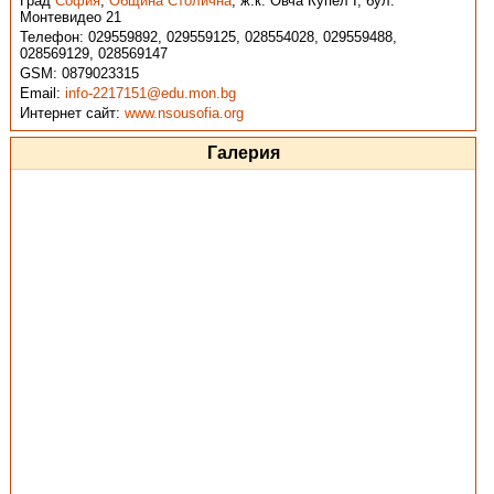
Град
София
,
Община Столична
,
ж.к. Овча Купел I, бул.
Монтевидео 21
Телефон:
029559892, 029559125, 028554028, 029559488,
028569129, 028569147
GSM:
0879023315
Email:
info-2217151@edu.mon.bg
Интернет сайт:
www.nsousofia.org
Галерия