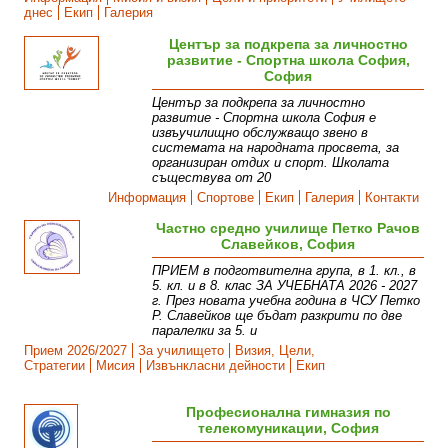
днес
Екип
Галерия
Център за подкрепа за личностно
развитие - Спортна школа София,
София
Център за подкрепа за личностно
развитие - Спортна школа София е
извъучилищно обслужващо звено в
системата на народната просвета, за
организиран отдих и спорт. Школата
съществува от 20
Информация
Спортове
Екип
Галерия
Контакти
Частно средно училище Петко Рачов
Славейков, София
ПРИЕМ в подготвителна група, в 1. кл., в
5. кл. и в 8. клас ЗА УЧЕБНАТА 2026 - 2027
г. През новата учебна година в ЧСУ Петко
Р. Славейков ще бъдат разкрити по две
паралелки за 5. и
Прием 2026/2027
За училището
Визия, Цели,
Стратегии
Мисия
Извънкласни дейности
Екип
Професионална гимназия по
телекомуникации, София