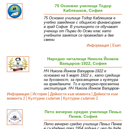
75 Основно училище Тодор
Каблешков, София
75 Основно училище Тодор Каблешков е
учебно заведение с общинско финансиране
в град София. В училището се обучават
ученици от Първи до Осми клас като
учебните занятия се провеждат в две
смени
Информация
Екип
Народно читалище Никола Йонков
Вапцаров-1922, София
НЧ Никола Йонков Вапцаров-1922 е
основано на 5 март 1922 г., като средище
на духовност, за просвещение и култура
на гражданите. То е културно-просветна
институция. НЧ Никола Йонков Вапцаров-
Информация
История
Дейности към момента
Дейности към
момента 2
Културни събития
Културни събития 2
Пето вечерно средно училище Пеньо
Пенев, София
Пето вечерно средно училище Пеньо Пенев
е създадено през 1954 година с цел да даде