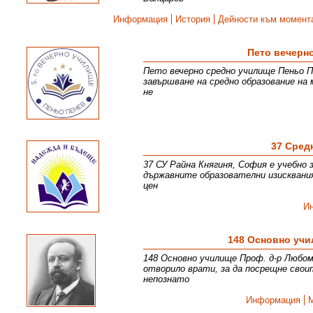
Информация
История
Дейности към момент
Пето вечерн
Пето вечерно средно училище Пеньо Пе
завършване на средно образование на 
не
37 Сред
37 СУ Райна Княгиня, София е учебно 
държавните образователни изисквани
цен
И
148 Основно уч
148 Основно училище Проф. д-р Любом
отворило врати, за да посрещне свои
непознато
Информация