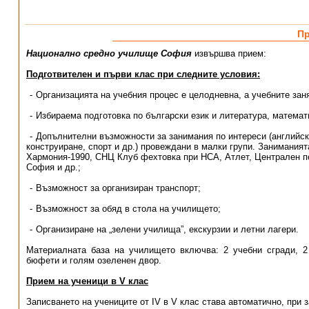
П
Национално средно училище София
извършва прием:
Подготвителен и първи клас при следните условия:
Организацията на учебния процес е целодневна, а учебните заня
Избираема подготовка по български език и литература, математи
Допълнителни възможности за занимания по интереси (английски 
конструиране, спорт и др.) провеждани в малки групи. Занимания
Хармония-1990, СНЦ Клуб фехтовка при НСА, Атлет, Централен по
София и др.;
Възможност за организиран транспорт;
Възможност за обяд в стола на училището;
Организиране на „зелени училища”, екскурзии и летни лагери.
Материалната база на училището включва: 2 учебни сгради, 2
бюфети и голям озеленен двор.
Прием на ученици в V клас
Записването на учениците от IV в V клас става автоматично, при 