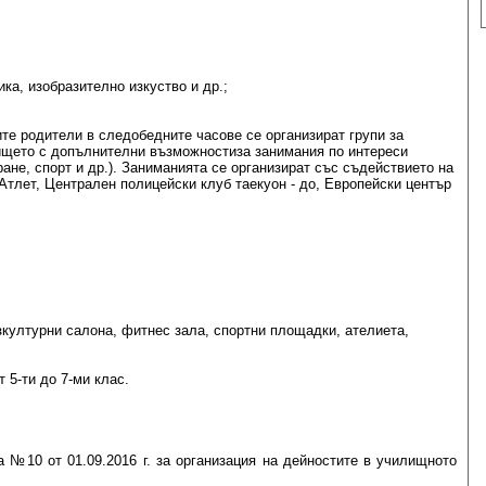
ка, изобразително изкуство и др.;
ите родители в следобедните часове се организират групи за
ището с допълнителни възможностиза занимания по интереси
ране, спорт и др.). Заниманията се организират със съдействието на
лет, Централен полицейски клуб таекуон - до, Европейски център
културни салона, фитнес зала, спортни площадки, ателиета,
 5-ти до 7-ми клас.
 №10 от 01.09.2016 г. за организация на дейностите в училищното