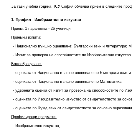
За тази учебна година НСУ София обявява прием в следните проф
1. Профил - Изобразително изкуство
Прием:
1 паралелка - 26 ученици
Приемни изпити:
Национално външно оценяване: Български език и литература; 
Изпит за проверка на способностите по Изобразително изкуство
Балообразуване:
оценката от Национално външно оценяване по Български език и
оценката от Национално външно оценяване по Математика;
удвоената оценка от изпит за проверка на способностите по Изо
оценката по Изобразително изкуство от свидетелството за осно
оценката по Чужд език от свидетелството за основно образован
Профилиращи предмети:
Изобразително изкуство;