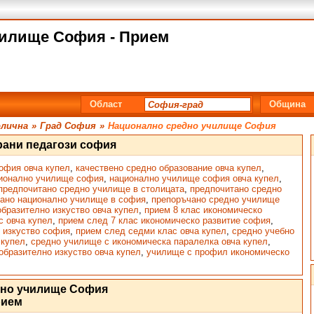
чилище София - Прием
Област
Община
лична
»
Град София
»
Национално средно училище София
ани педагози софия
офия овча купел
,
качествено средно образование овча купел
,
ионално училище софия
,
национално училище софия овча купел
,
предпочитано средно училище в столицата
,
предпочитано средно
ано национално училище в софия
,
препоръчано средно училище
образително изкуство овча купел
,
прием 8 клас икономическо
с овча купел
,
прием след 7 клас икономическо развитие софия
,
о изкуство софия
,
прием след седми клас овча купел
,
средно учебно
 купел
,
средно училище с икономическа паралелка овча купел
,
бразително изкуство овча купел
,
училище с профил икономическо
дно училище София
рием