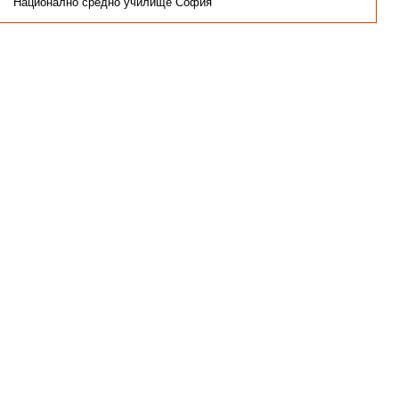
Национално средно училище София