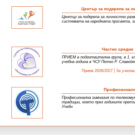
Център за подкрепа за 
Център за подкрепа за личностно раз
системата на народната просвета, з
Частно средно
ПРИЕМ в подготвителна група, в 1. кл.
учебна година в ЧСУ Петко Р. Славейк
Прием 2026/2027
За учили
Професионалн
Професионална гимназия по телекомун
традиции, което през годините претъ
Учебн