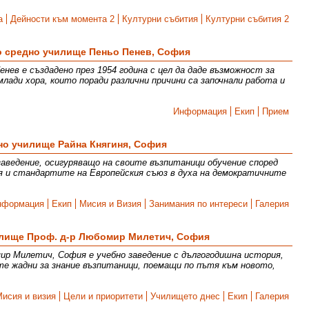
а
Дейности към момента 2
Културни събития
Културни събития 2
о средно училище Пеньо Пенев, София
нев е създадено през 1954 година с цел да даде възможност за
млади хора, които поради различни причини са започнали работа и
Информация
Екип
Прием
но училище Райна Княгиня, София
заведение, осигуряващо на своите възпитаници обучение според
я и стандартите на Европейския съюз в духа на демократичните
нформация
Екип
Мисия и Визия
Занимания по интереси
Галерия
илище Проф. д-р Любомир Милетич, София
ир Милетич, София е учебно заведение с дългогодишна история,
те жадни за знание възпитаници, поемащи по пътя към новото,
Мисия и визия
Цели и приоритети
Училището днес
Екип
Галерия