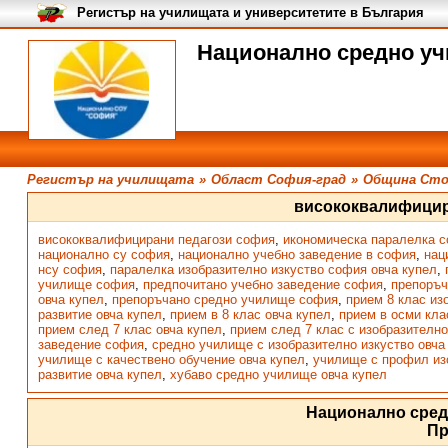
Регистър на училищата и университетите в България
Национално средно у
Регистър на училищата
»
Област София-град
»
Община Сто
висококвалифицир
висококвалифицирани педагози софия
,
икономическа паралелка с
национално су софия
,
национално учебно заведение в софия
,
нац
нсу софия
,
паралелка изобразително изкуство софия овча купел
,
училище софия
,
предпочитано учебно заведение софия
,
препоръч
овча купел
,
препоръчано средно училище софия
,
прием 8 клас из
развитие овча купел
,
прием в 8 клас овча купел
,
прием в осми кла
прием след 7 клас овча купел
,
прием след 7 клас с изобразителн
заведение софия
,
средно училище с изобразително изкуство овча
училище с качествено обучение овча купел
,
училище с профил изо
развитие овча купел
,
хубаво средно училище овча купел
Национално сре
П