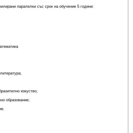
илирани паралелки със срок на обучение 5 години:
Математика
 литература;
бразително изкуство;
вно образование;
ие.