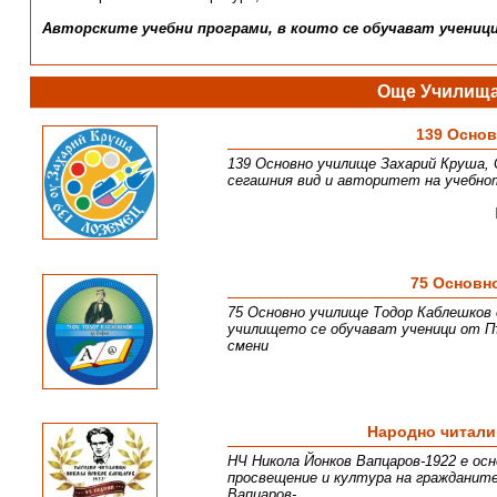
Авторските учебни програми, в които се обучават учениц
Още Училища
139 Осно
139 Основно училище Захарий Круша, 
сегашния вид и авторитет на учебнот
75 Основн
75 Основно училище Тодор Каблешков 
училището се обучават ученици от Пъ
смени
Народно читали
НЧ Никола Йонков Вапцаров-1922 е осн
просвещение и култура на гражданите
Вапцаров-