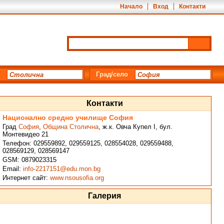
Начало
Вход
Контакти
Град/село
Контакти
Национално средно училище София
Град
София
,
Община Столична
,
ж.к. Овча Купел I, бул.
Монтевидео 21
Телефон:
029559892, 029559125, 028554028, 029559488,
028569129, 028569147
GSM:
0879023315
Email:
info-2217151@edu.mon.bg
Интернет сайт:
www.nsousofia.org
Галерия