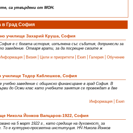
ите, са утвърдени от МОН.
 в Град София
вно училище Захарий Круша, София
София е с богата история, изпълнена със събития, допринесли за
о заведение. Отваря врати, за да посрещне своите ж
Информация
Визия
Цели и приоритети
Екип
Галерия
Обучение
о училище Тодор Каблешков, София
е учебно заведение с общинско финансиране в град София. В
рви до Осми клас като учебните занятия се провеждат в две
Информация
Екип
ще Никола Йонков Вапцаров-1922, София
овано на 5 март 1922 г., като средище на духовност, за
. То е културно-просветна институция. НЧ Никола Йонков