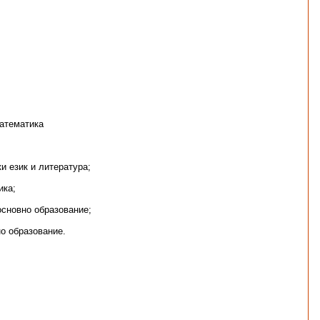
Математикa
и език и литература;
ика;
основно образование;
но образование.