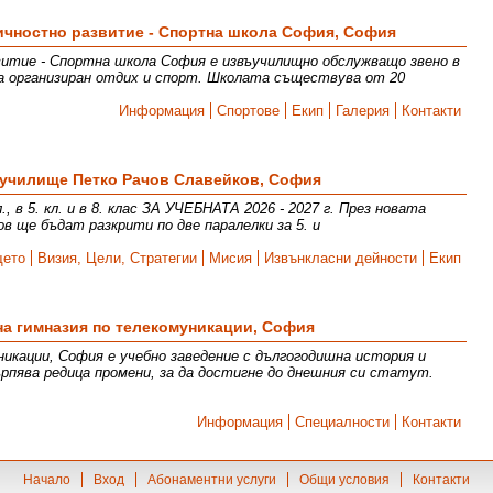
личностно развитие - Спортна школа София, София
витие - Спортна школа София е извъучилищно обслужващо звено в
а организиран отдих и спорт. Школата съществува от 20
Информация
Спортове
Екип
Галерия
Контакти
 училище Петко Рачов Славейков, София
, в 5. кл. и в 8. клас ЗА УЧЕБНАТА 2026 - 2027 г. През новата
ов ще бъдат разкрити по две паралелки за 5. и
щето
Визия, Цели, Стратегии
Мисия
Извънкласни дейности
Екип
а гимназия по телекомуникации, София
икации, София е учебно заведение с дългогодишна история и
рпява редица промени, за да достигне до днешния си статут.
Информация
Специалности
Контакти
Начало
Вход
Абонаментни услуги
Общи условия
Контакти