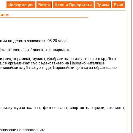
Информация
Визия
Цели и Приоритети
Прием
Екип
рием
тия на децата започват в 08:20 часа;
ка, околен свят / човекът и природата;
език, керамика, музика, изобразително изкуство, театър, Лего-
та се организират със съдействието на Народно читалище
лицейски клуб таекуон - до, Европейски център за образование
 физкултурни салона, фитнес зала, спортни площадки, ателиета,
запазване на паралелките.