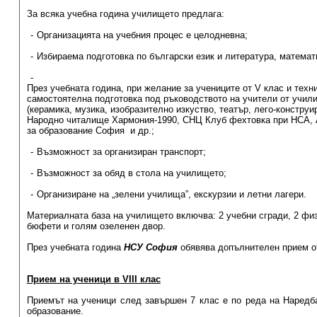
За всяка учебна година училището предлага:
Организацията на учебния процес е целодневна;
Избираема подготовка по български език и литература, математи
През учебната година, при желание за учениците от V клас и техн
самостоятелна подготовка под ръководството на учители от учил
(керамика, музика, изобразително изкуство, театър, лего-конструи
Народно читалище Хармония-1990, СНЦ Клуб фехтовка при НСА, Ат
за образование София и др.;
Възможност за организиран транспорт;
Възможност за обяд в стола на училището;
Организиране на „зелени училища”, екскурзии и летни лагери.
Материалната база на училището включва: 2 учебни сгради, 2 физ
бюфети и голям озеленен двор.
През учебната година
НСУ София
обявява допълнителен прием от
Прием на ученици в VIII клас
Приемът на ученици след завършен 7 клас е по реда на Наредба
образование.