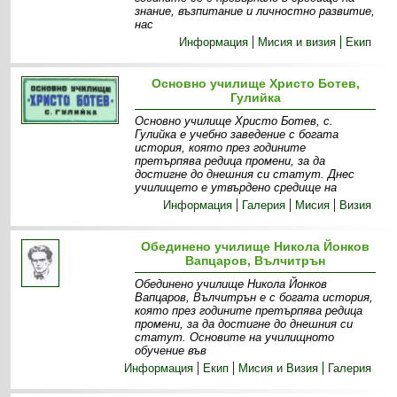
знание, възпитание и личностно развитие,
нас
Информация
Мисия и визия
Екип
Основно училище Христо Ботев,
Гулийка
Основно училище Христо Ботев, с.
Гулийка е учебно заведение с богата
история, която през годините
претърпява редица промени, за да
достигне до днешния си статут. Днес
училището е утвърдено средище на
Информация
Галерия
Мисия
Визия
Обединено училище Никола Йонков
Вапцаров, Вълчитрън
Обединено училище Никола Йонков
Вапцаров, Вълчитрън е с богата история,
която през годините претърпява редица
промени, за да достигне до днешния си
статут. Основите на училищното
обучение във
Информация
Екип
Мисия и Визия
Галерия