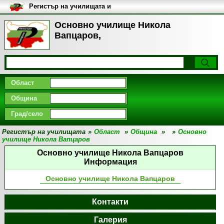
Регистър на училищата и
университетите в България
Основно училище Никола
Вапцаров,
Област
Община
Град/село
Регистър на училищата
»
Област
»
Община
»
»
Основно
училище Никола Вапцаров
Основно училище Никола Вапцаров
Информация
Основно училище Никола Вапцаров
Контакти
Галерия