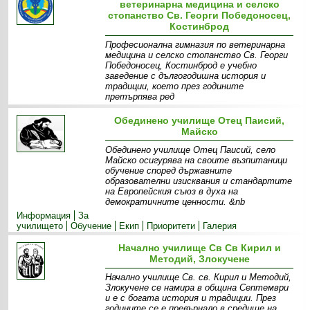
ветеринарна медицина и селско
стопанство Св. Георги Победоносец,
Костинброд
Професионална гимназия по ветеринарна
медицина и селско стопанство Св. Георги
Победоносец, Костинброд е учебно
заведение с дългогодишна история и
традиции, което през годините
претърпява ред
Информация
Материална база
Екип
Специалности -
Обединено училище Отец Паисий,
прием
Проекти
Майско
Обединено училище Отец Паисий, село
Майско осигурява на своите възпитаници
обучение според държавните
образователни изисквания и стандартите
на Европейския съюз в духа на
демократичните ценности. &nb
Информация
За
училището
Обучение
Екип
Приоритети
Галерия
Начално училище Св Св Кирил и
Методий, Злокучене
Начално училище Св. св. Кирил и Методий,
Злокучене се намира в община Септември
и е с богата история и традиции. През
годините се е превърнало в средище на