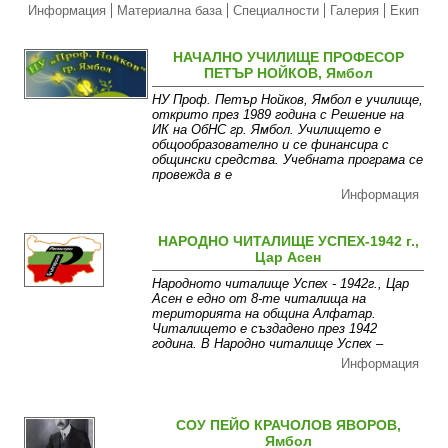
Информация
Материална база
Специалности
Галерия
Екип
НАЧАЛНО УЧИЛИЩЕ ПРОФЕСОР
ПЕТЪР НОЙКОВ, Ямбол
НУ Проф. Петър Нойков, Ямбол е училище,
открито през 1989 година с Решение на
ИК на ОбНС гр. Ямбол. Училището е
общообразователно и се финансира с
общински средства. Учебната програма се
провежда в е
Информация
НАРОДНО ЧИТАЛИЩЕ УСПЕХ-1942 г.,
Цар Асен
Народното читалище Успех - 1942г., Цар
Асен е едно от 8-те читалища на
територията на община Алфатар.
Читалището е създадено през 1942
година. В Народно читалище Успех –
Информация
СОУ ПЕЙО КРАЧОЛОВ ЯВОРОВ,
Ямбол