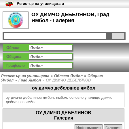
Регистър на училищата и
университетите в България
ОУ ДИМЧО ДЕБЕЛЯНОВ, Град
Ямбол - Галерия
Област
Община
Град/село
Регистър на училищата
»
Област Ямбол
»
Община
Ямбол
»
Град Ямбол
»
ОУ ДИМЧО ДЕБЕЛЯНОВ
оу димчо дебелянов ямбол
оу димчо дебелянов ямбол
,
ямбол
,
основно училище димчо
дебелянов ямбол
ОУ ДИМЧО ДЕБЕЛЯНОВ
Галерия
Информация
Галерия