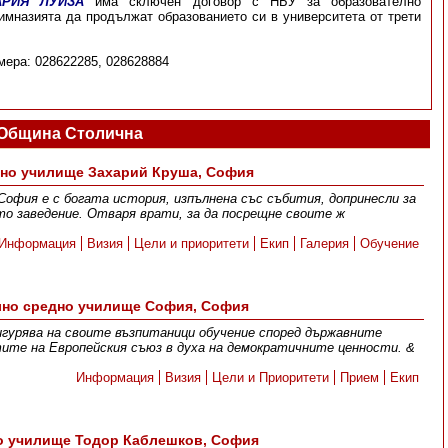
АРИЯ ЛУИЗА
има сключен договор с НБУ за образователно
имназията да продължат образованието си в университета от трети
ера: 028622285, 028628884
Община Столична
вно училище Захарий Круша, София
София е с богата история, изпълнена със събития, допринесли за
о заведение. Отваря врати, за да посрещне своите ж
Информация
Визия
Цели и приоритети
Екип
Галерия
Обучение
но средно училище София, София
гурява на своите възпитаници обучение според държавните
ите на Европейския съюз в духа на демократичните ценности. &
Информация
Визия
Цели и Приоритети
Прием
Екип
о училище Тодор Каблешков, София