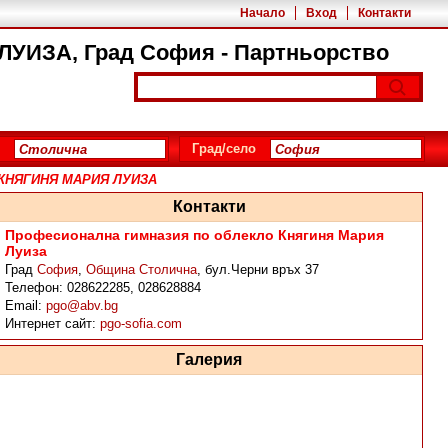
Начало
Вход
Контакти
ЗА, Град София - Партньорство
Град/село
КНЯГИНЯ МАРИЯ ЛУИЗА
Контакти
Професионална гимназия по облекло Княгиня Мария
Луиза
Град
София
,
Община Столична
,
бул.Черни връх 37
Телефон:
028622285, 028628884
Email:
pgo@abv.bg
Интернет сайт:
pgo-sofia.com
Галерия