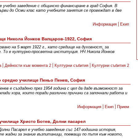
е учебно заведение с общинско финансиране в град София. В
рви до Осми клас като учебните занятия се провеждат в две
Информация
Екип
ще Никола Йонков Вапцаров-1922, София
овано на 5 март 1922 г., като средище на духовност, за
. То е културно-просветна институция. НЧ Никола Йонков
а
Дейности към момента 2
Културни събития
Културни събития 2
о средно училище Пеньо Пенев, София
нев е създадено през 1954 година с цел да даде възможност за
млади хора, които поради различни причини са започнали работа и
Информация
Екип
Прием
училище Христо Ботев, Долни пасарел
олни Пасарел е учебно заведение със 147-годишна история,
те жадни за знание възпитаници, поемащи по пътя към новото,