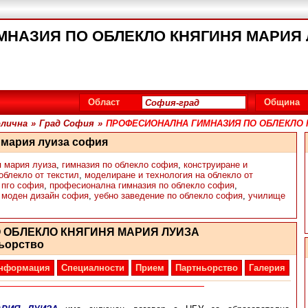
АЗИЯ ПО ОБЛЕКЛО КНЯГИНЯ МАРИЯ ЛУИ
Област
Община
лична
»
Град София
»
ПРОФЕСИОНАЛНА ГИМНАЗИЯ ПО ОБЛЕКЛО 
 мария луиза софия
я мария луиза
,
гимназия по облекло софия
,
конструиране и
облекло от текстил
,
моделиране и технология на облекло от
,
пго софия
,
професионална гимназия по облекло софия
,
 моден дизайн софия
,
уебно заведение по облекло софия
,
училище
 ОБЛЕКЛО КНЯГИНЯ МАРИЯ ЛУИЗА
ьорство
нформация
Специалности
Прием
Партньорство
Галерия