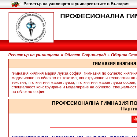
Регистър на училищата и университетите в България
ПРОФЕСИОНАЛНА ГИМН
Регистър на училищата
»
Област София-град
»
Община Сто
гимназия княгиня
гимназия княгиня мария луиза софия
,
гимназия по облекло княгин
моделиране на облекло от текстил
,
конструиране и технология на 
текстил
,
пго княгиня мария луиза
,
пго княгиня мария луиза софия
специалност конструиране и моделиране на облекло
,
специалност
по облекло софия
ПРОФЕСИОНАЛНА ГИМНАЗИЯ ПО
Партн
И