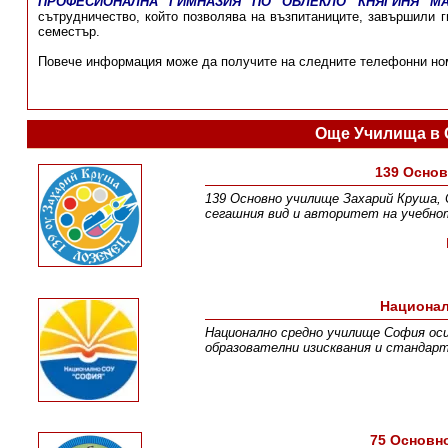
ПРОФЕСИОНАЛНА ГИМНАЗИЯ ПО ОБЛЕКЛО КНЯГИНЯ М
сътрудничество, който позволява на възпитаниците, завършили г
семестър.
Повече информация може да получите на следните телефонни ном
Още Училища в 
139 Осно
139 Основно училище Захарий Круша, 
сегашния вид и авторитет на учебнот
Национал
Национално средно училище София оси
образователни изисквания и стандарт
75 Основн