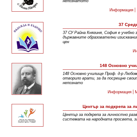
непознатото
Информация
37 Сред
37 СУ Райна Княгиня, София е учебно 
държавните образователни изисквани
цен
И
148 Основно уч
148 Основно училище Проф. д-р Любом
отворило врати, за да посрещне свои
непознато
Информация
Център за подкрепа за 
Център за подкрепа за личностно раз
системата на народната просвета, з