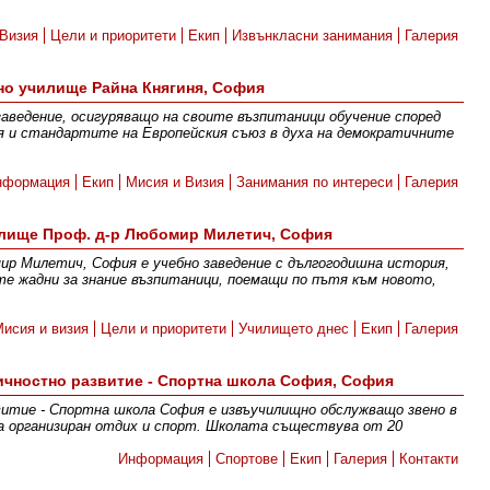
Визия
Цели и приоритети
Екип
Извънкласни занимания
Галерия
но училище Райна Княгиня, София
заведение, осигуряващо на своите възпитаници обучение според
я и стандартите на Европейския съюз в духа на демократичните
нформация
Екип
Мисия и Визия
Занимания по интереси
Галерия
илище Проф. д-р Любомир Милетич, София
ир Милетич, София е учебно заведение с дългогодишна история,
те жадни за знание възпитаници, поемащи по пътя към новото,
Мисия и визия
Цели и приоритети
Училището днес
Екип
Галерия
личностно развитие - Спортна школа София, София
витие - Спортна школа София е извъучилищно обслужващо звено в
а организиран отдих и спорт. Школата съществува от 20
Информация
Спортове
Екип
Галерия
Контакти