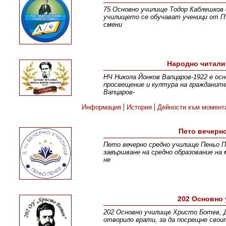
75 Основно училище Тодор Каблешков 
училището се обучават ученици от Пъ
смени
Народно читали
НЧ Никола Йонков Вапцаров-1922 е осн
просвещение и култура на гражданите
Вапцаров-
Информация
История
Дейности към момент
Пето вечерн
Пето вечерно средно училище Пеньо Пе
завършване на средно образование на 
не
202 Основно 
202 Основно училище Христо Ботев, Д
отворило врати, за да посрещне свои