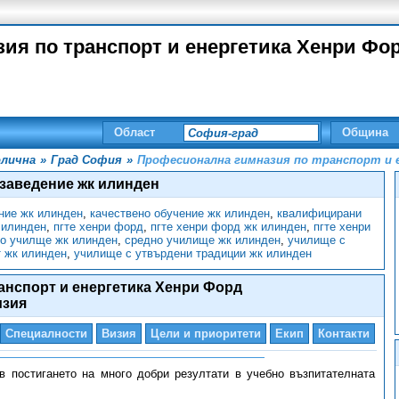
ия по транспорт и енергетика Хенри Фор
Област
Община
лична
»
Град София
»
Професионална гимназия по транспорт и 
 заведение жк илинден
ние жк илинден
,
качествено обучение жк илинден
,
квалифицирани
 илинден
,
пгте хенри форд
,
пгте хенри форд жк илинден
,
пгте хенри
о училще жк илинден
,
средно училище жк илинден
,
училище с
 жк илинден
,
училище с утвърдени традиции жк илинден
анспорт и енергетика Хенри Форд
изия
Специалности
Визия
Цели и приоритети
Екип
Контакти
в постигането на много добри резултати в учебно възпитателната