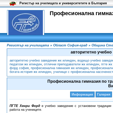
Регистър на училищата и университетите в България
Професионална гимназ
Регистър на училищата
»
Област София-град
»
Община Сто
авторитетно учебно
авторитетно учебно заведение жк илинден
,
водещо учебно заведе
педагози жк илинден
,
отлични преподаватели жк илинден
,
пгте жк
форд софия
,
професионална гимназия жк илинден
,
професионалн
богата история жк илинден
,
училище с професионална насоченост
Професионална гимназия по тр
В
Информация
Галерия
ПГТЕ Хенри Форд
е учебно заведение с установени традиции 
работа на учениците.