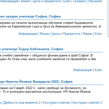
Информация
Визия
Цели и приоритети
Екип
Галерия
Обучение
но средно училище София, София
гурява на своите възпитаници обучение според държавните
ите на Европейския съюз в духа на демократичните ценности. &
Информация
Визия
Цели и Приоритети
Прием
Екип
о училище Тодор Каблешков, София
е учебно заведение с общинско финансиране в град София. В
рви до Осми клас като учебните занятия се провеждат в две
Информация
Екип
ще Никола Йонков Вапцаров-1922, София
овано на 5 март 1922 г., като средище на духовност, за
. То е културно-просветна институция. НЧ Никола Йонков
а
Дейности към момента 2
Културни събития
Културни събития 2