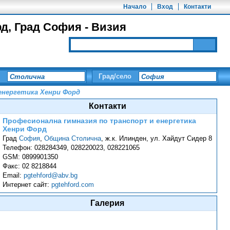
Начало
Вход
Контакти
д, Град София - Визия
Град/село
енергетика Хенри Форд
Контакти
Професионална гимназия по транспорт и енергетика
Хенри Форд
Град
София
,
Община Столична
,
ж.к. Илинден, ул. Хайдут Сидер 8
Телефон:
028284349, 028220023, 028221065
GSM:
0899901350
Факс:
02 8218844
Email:
pgtehford@abv.bg
Интернет сайт:
pgtehford.com
Галерия