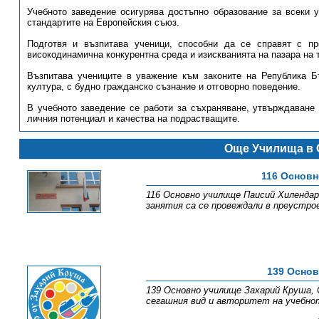
Учебното заведение осигурява достъпно образование за всеки 
стандартите на Европейския съюз.
Подготвя и възпитава ученици, способни да се справят с п
високодинамична конкурентна среда и изискванията на пазара на 
Възпитава учениците в уважение към законите на Република Б
култура, с будно гражданско съзнание и отговорно поведение.
В учебното заведение се работи за съхраняване, утвърждаване 
личния потенциал и качества на подрастващите.
Още Училища в 
116 Основн
116 Основно училище Паисий Хилендарс
занятия са се провеждали в преустро
139 Осно
139 Основно училище Захарий Круша, 
сегашния вид и авторитет на учебнот