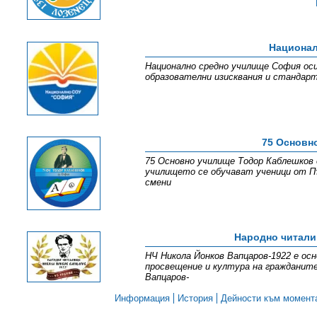
Национал
Национално средно училище София оси
образователни изисквания и стандарт
75 Основн
75 Основно училище Тодор Каблешков 
училището се обучават ученици от Пъ
смени
Народно читали
НЧ Никола Йонков Вапцаров-1922 е осн
просвещение и култура на гражданите
Вапцаров-
Информация
История
Дейности към момент