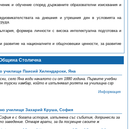
ученик и обучение според държавните образователни изисквания и
редизвикателствата на днешния и утрешния ден в условията на
труда.
ългария, формира личности с висока интелектуална подготовка и
и развитие на националните и общочовешки ценности, за развитие
Община Столична
о училище Паисий Хилендарски, Яна
ки, село Яна води началото си от 1880 година. Първите учебни
ен турски хамбар, който е изпълнявал ролята на училищна сгр
Информация
вно училище Захарий Круша, София
София е с богата история, изпълнена със събития, допринесли за
о заведение. Отваря врати, за да посрещне своите ж