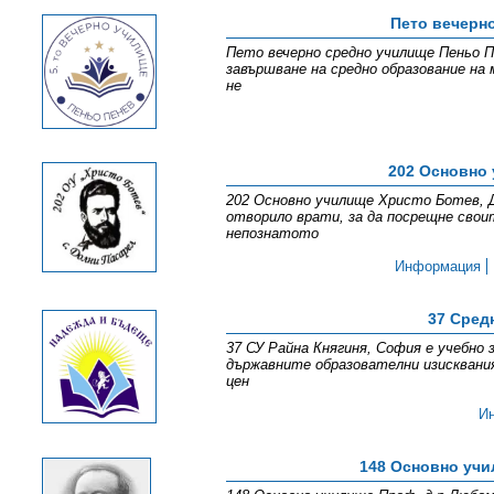
Пето вечерн
Пето вечерно средно училище Пеньо Пе
завършване на средно образование на 
не
202 Основно 
202 Основно училище Христо Ботев, Д
отворило врати, за да посрещне свои
непознатото
Информация
37 Сред
37 СУ Райна Княгиня, София е учебно 
държавните образователни изисквани
цен
И
148 Основно уч