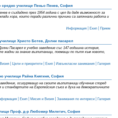
о средно училище Пеньо Пенев, София
нев е създадено през 1954 година с цел да даде възможност за
млади хора, които поради различни причини са започнали работа и
Информация
Екип
Прием
училище Христо Ботев, Долни пасарел
олни Пасарел е учебно заведение със 147-годишна история,
те жадни за знание възпитаници, поемащи по пътя към новото,
Визия
Цели и приоритети
Екип
Извънкласни занимания
Галерия
но училище Райна Княгиня, София
заведение, осигуряващо на своите възпитаници обучение според
я и стандартите на Европейския съюз в духа на демократичните
нформация
Екип
Мисия и Визия
Занимания по интереси
Галерия
илище Проф. д-р Любомир Милетич, София