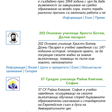
е създадено през 1954 година с цел да даде
възможност за завършване на средно
образование на млади хора, които поради
различни причини са започнали работа и не
Информация
Екип
Прием
202 Основно училище Христо Ботев,
Долни пасарел
202 Основно училище Христо Ботев,
Долни Пасарел е учебно заведение със 147-
годишна история, отворило врати, за да
посрещне своите жадни за знание
възпитаници, поемащи по пътя към
новото, непознатото
Информация
Визия
Цели и приоритети
Екип
Извънкласни
занимания
Галерия
37 Средно училище Райна Княгиня,
София
37 СУ Райна Княгиня, София е учебно
заведение, осигуряващо на своите
възпитаници обучение според държавните
образователни изисквания и стандартите
на Европейския съюз в духа на
демократичните цен