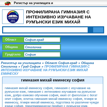
Регистър на училищата и
университетите в България
ПРОФИЛИРАНА ГИМНАЗИЯ С
ИНТЕНЗИВНО ИЗУЧАВАНЕ НА
РУМЪНСКИ ЕЗИК МИХАЙ
ЕМИНЕСКУ, Град София -
Учители
Област
Община
Град/село
Регистър на училищата
»
Област София-град
»
Община
Столична
»
Град София
»
ПРОФИЛИРАНА ГИМНАЗИЯ С
ИНТЕНЗИВНО ИЗУЧАВАНЕ НА РУМЪНСКИ ЕЗИК МИХАЙ
ЕМИНЕСКУ
гимназия михай еминеску софия
гимназия михай еминеску софия
,
гимназия с изучаване на
румънски език
,
гимназия с интензивно изучаване на румънски
език
,
добро езиково обучение софия
,
екип от филолози с богат
опит софия
,
елитна гимназия михай еминеску софия
,
пгиире м
еминеску
,
пгиире михай еминеску
,
подготвка по различни чужди
езици софия
,
предприемачески профил с румънски език
,