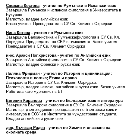
Снежана Костова
- учител по Румънски и Испански език
Завършила Румънска и испанска филология в Университета в
Букурещ.
Магистър, владее английски език
Базов учител. Преподавател в СУ Св. Климент Охридски
Нина Котева
- учител по Румънски език
Завършила Балканистика и Румънскафилология в СУ Св. Кл.
Охридски. Председател на СБУ в гимназията. Базов учител.
Преподавател в СУ Св. Климент Охридски
инж. Аракси Попхристова
- учител по Английски език
Завършила Английски филология в СУ Св. Климент Охридски.
Магистър, владее френски и руски език
Лиляна Фридман
- учител по История и цивилизация;
Психология и логика; Етика и право
Завършила История в СУ Св. Климент Охридски.
Магистър, владее немски, английски и руски език. Базов учител.
Работила като журналист в БТ
Евгения Киранова
- учител по Български език и литература
Завършила Българска филология в СУ Св. Климент Охридски.
Магистър, дългогодишен преподавател по Български език и
литература в СОУ и в Института за чуждестранни студенти.
Владее английски и руски език
доц. Лъчезар Радев
- учител по Химия и опазване на
околната среда