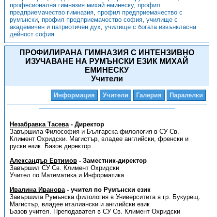
професионална гимназия михай еминеску
,
профил
предприемачество гимназия
,
профил предприемачество с
румънски
,
профил предприемачество софия
,
училище с
академичен и патриотичен дух
,
училище с богата извънкласна
дейност софия
ПРОФИЛИРАНА ГИМНАЗИЯ С ИНТЕНЗИВНО
ИЗУЧАВАНЕ НА РУМЪНСКИ ЕЗИК МИХАЙ
ЕМИНЕСКУ
Учители
Информация
Учители
Галерия
Паралелки
Незабравка Тасева
- Директор
Завършила Философия и Българска филология в СУ Св.
Климент Охридски. Магистър, владее английски, френски и
руски език. Базов директор.
Александър Евтимов
- Заместник-директор
Завършил СУ Св. Климент Охридски
Учител по Математика и Информатика
Ивалина Иванова
- учител по Румънски език
Завършила Румънска филология в Университета в гр. Букурещ.
Магистър, владее италиански и английски език
Базов учител. Преподавател в СУ Св. Климент Охридски