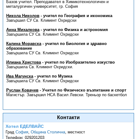
Базов учител. Преподавател в Химикотехнологичен и
металургичен университет, гр. София
Никола Николов
- учител по География и икономика
Завършил СУ Св. Климент Охридски
Анна Михалкова
- учител по Физика и астрономия
Завършила СУ Св. Климент Охридски
Калина Моравска
- учител по Биология и здравно
образование
Завършила СУ Св. Климент Охридски
Илиана Христова
- учител по Изобразително изкуство
Завършила Св. Климент Охридски.
Ива Магунска
- учител по Музика
Завършила СУ Св. Климент Охридски
Руслан Ковачев
- Учител по Физическо възпитание и спорт
Магистър. Завършил НСА Васил Левски. Треньор по баскетбол
Контакти
Хотел ЕДЕЛВАЙС
Град
София
,
Община Столична
,
местност
Телефон:
029201203