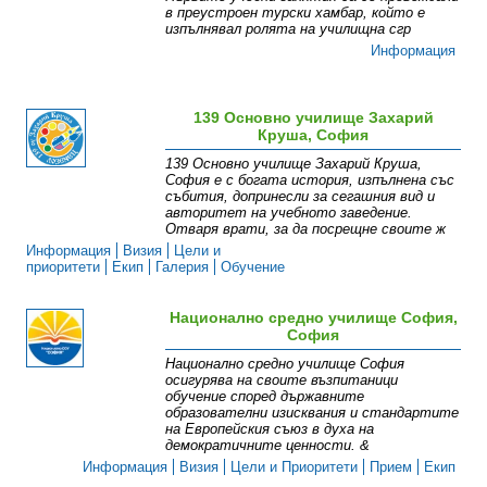
в преустроен турски хамбар, който е
изпълнявал ролята на училищна сгр
Информация
139 Основно училище Захарий
Круша, София
139 Основно училище Захарий Круша,
София е с богата история, изпълнена със
събития, допринесли за сегашния вид и
авторитет на учебното заведение.
Отваря врати, за да посрещне своите ж
Информация
Визия
Цели и
приоритети
Екип
Галерия
Обучение
Национално средно училище София,
София
Национално средно училище София
осигурява на своите възпитаници
обучение според държавните
образователни изисквания и стандартите
на Европейския съюз в духа на
демократичните ценности. &
Информация
Визия
Цели и Приоритети
Прием
Екип