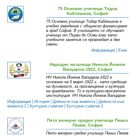
75 Основно училище Тодор
Каблешков, София
75 Основно училище Тодор Каблешков е
учебно заведение с общинско финансиране
в град София. В училището се обучават
ученици от Първи до Осми клас като
учебните занятия се провеждат в две
смени
Информация
Екип
Народно читалище Никола Йонков
Вапцаров-1922, София
НЧ Никола Йонков Вапцаров-1922 е
основано на 5 март 1922 г., като средище
на духовност, за просвещение и култура
на гражданите. То е културно-просветна
институция. НЧ Никола Йонков Вапцаров-
Информация
История
Дейности към момента
Дейности към
момента 2
Културни събития
Културни събития 2
Пето вечерно средно училище Пеньо
Пенев, София
Пето вечерно средно училище Пеньо Пенев