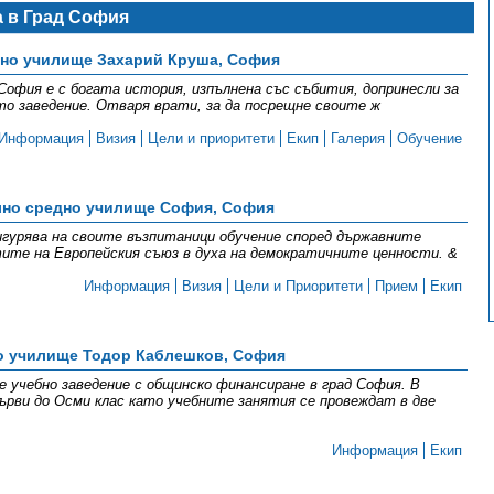
 в Град София
вно училище Захарий Круша, София
София е с богата история, изпълнена със събития, допринесли за
о заведение. Отваря врати, за да посрещне своите ж
Информация
Визия
Цели и приоритети
Екип
Галерия
Обучение
но средно училище София, София
гурява на своите възпитаници обучение според държавните
ите на Европейския съюз в духа на демократичните ценности. &
Информация
Визия
Цели и Приоритети
Прием
Екип
о училище Тодор Каблешков, София
е учебно заведение с общинско финансиране в град София. В
рви до Осми клас като учебните занятия се провеждат в две
Информация
Екип