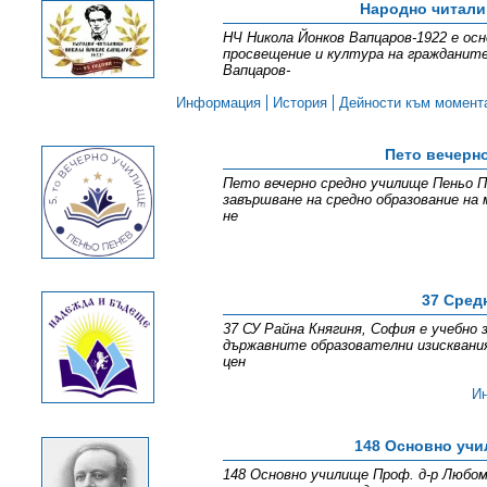
Народно читали
НЧ Никола Йонков Вапцаров-1922 е осн
просвещение и култура на гражданите
Вапцаров-
Информация
История
Дейности към момент
Пето вечерн
Пето вечерно средно училище Пеньо Пе
завършване на средно образование на 
не
37 Сред
37 СУ Райна Княгиня, София е учебно 
държавните образователни изисквани
цен
И
148 Основно уч
148 Основно училище Проф. д-р Любом