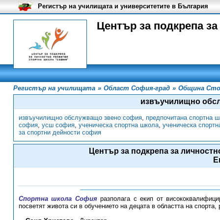
Регистър на училищата и университетите в България
Център за подкрепа за
Регистър на училищата
»
Област София-град
»
Община Сто
извъучилищно обс
извъучилищно обслужващо звено софия
,
предпочитана спортна 
софия
,
усш софия
,
ученическа спортна школа
,
ученическа спортн
за спортни дейности софия
Център за подкрепа за личностн
Е
Спортна школа София
разполага с екип от висококвалифицир
посветят живота си в обучението на децата в областта на спорта,