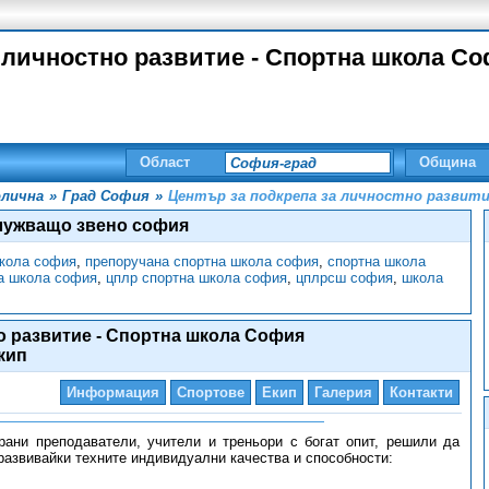
 личностно развитие - Спортна школа Со
Област
Община
лична
»
Град София
»
Център за подкрепа за личностно развит
лужващо звено софия
школа софия
,
препоручана спортна школа софия
,
спортна школа
а школа софия
,
цплр спортна школа софия
,
цплрсш софия
,
школа
о развитие - Спортна школа София
кип
Информация
Спортове
Екип
Галерия
Контакти
ани преподаватели, учители и треньори с богат опит, решили да
 развивайки техните индивидуални качества и способности: