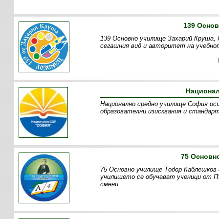
139 Осно
139 Основно училище Захарий Круша, 
сегашния вид и авторитет на учебнот
Национал
Национално средно училище София оси
образователни изисквания и стандарт
75 Основн
75 Основно училище Тодор Каблешков 
училището се обучават ученици от Пъ
смени