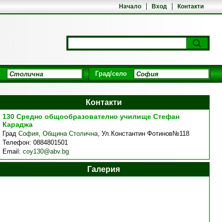
Начало
Вход
Контакти
Град/село
Контакти
130 Средно общообразователно училище Стефан
Караджа
Град
София
,
Община Столична
,
Ул.Константин Фотинов№118
Телефон:
0884801501
Email:
coy130@abv.bg
Галерия