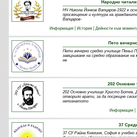
Народно читали
НЧ Никола Йонков Вапцаров-1922 е осн
просвещение и култура на гражданите
Вапцаров-
Информация
История
Дейности към момент
Пето вечерн
Пето вечерно средно училище Пеньо Пе
завършване на средно образование на 
не
202 Основно 
202 Основно училище Христо Ботев, Д
отворило врати, за да посрещне свои
непознатото
Информация
37 Сред
37 СУ Райна Княгиня, София е учебно 