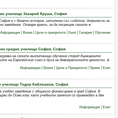
вно училище Захарий Круша, София
София е с богата история, изпълнена със събития, допринесли за
о заведение. Отваря врати, за да посрещне своите ж
Информация
Визия
Цели и приоритети
Екип
Галерия
Обучение
но средно училище София, София
гурява на своите възпитаници обучение според държавните
ите на Европейския съюз в духа на демократичните ценности. &
Информация
Визия
Цели и Приоритети
Прием
Екип
о училище Тодор Каблешков, София
е учебно заведение с общинско финансиране в град София. В
рви до Осми клас като учебните занятия се провеждат в две
Информация
Екип