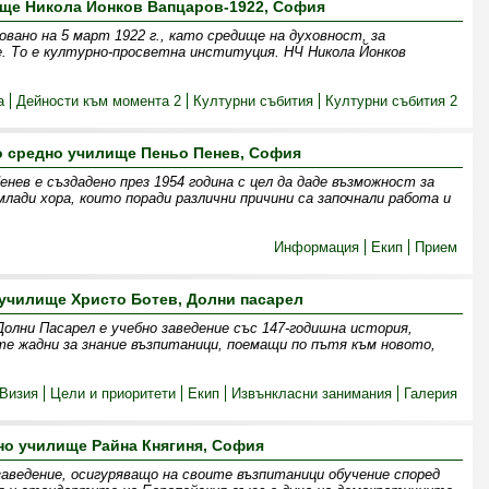
ще Никола Йонков Вапцаров-1922, София
овано на 5 март 1922 г., като средище на духовност, за
. То е културно-просветна институция. НЧ Никола Йонков
а
Дейности към момента 2
Културни събития
Културни събития 2
о средно училище Пеньо Пенев, София
нев е създадено през 1954 година с цел да даде възможност за
млади хора, които поради различни причини са започнали работа и
Информация
Екип
Прием
училище Христо Ботев, Долни пасарел
олни Пасарел е учебно заведение със 147-годишна история,
те жадни за знание възпитаници, поемащи по пътя към новото,
Визия
Цели и приоритети
Екип
Извънкласни занимания
Галерия
но училище Райна Княгиня, София
заведение, осигуряващо на своите възпитаници обучение според