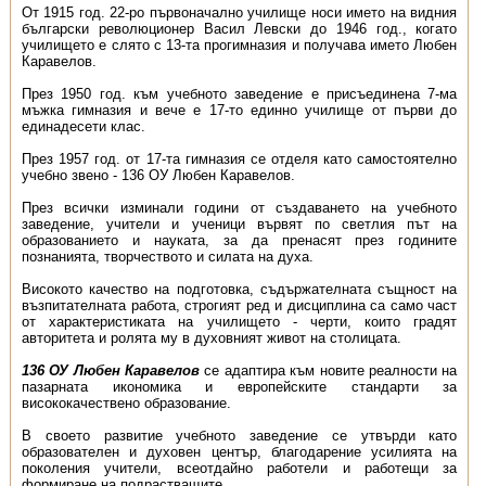
От 1915 год. 22-ро първоначално училище носи името на видния
български революционер Васил Левски до 1946 год., когато
училището е слято с 13-та прогимназия и получава името Любен
Каравелов.
През 1950 год. към учебното заведение е присъединена 7-ма
мъжка гимназия и вече е 17-то единно училище от първи до
единадесети клас.
През 1957 год. от 17-та гимназия се отделя като самостоятелно
учебно звено - 136 ОУ Любен Каравелов.
През всички изминали години от създаването на учебното
заведение, учители и ученици вървят по светлия път на
образованието и науката, за да пренасят през годините
познанията, творчеството и силата на духа.
Високото качество на подготовка, съдържа­телната същност на
възпитателната работа, строгият ред и дисциплина са само част
от характери­стиката на училището - черти, които градят
авторитета и ролята му в духовният живот на столицата.
136 ОУ Любен Каравелов
се адаптира към новите реалности на
пазарната икономика и европейските стандарти за
висококачествено образование.
В своето развитие учебното заведение се утвърди като
образователен и духовен център, благода­рение усилията на
поколения учители, всеотдайно работели и работещи за
формиране на подрастващите.