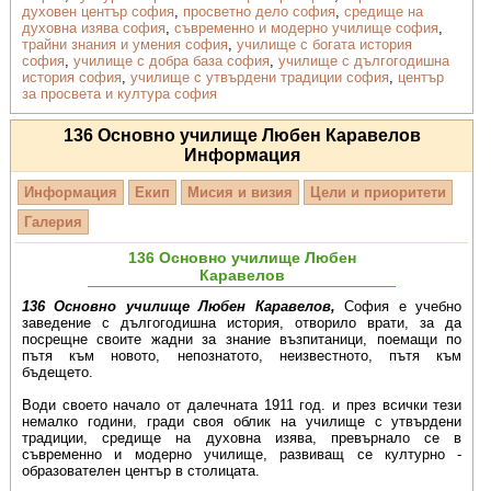
духовен център софия
,
просветно дело софия
,
средище на
духовна изява софия
,
съвременно и модерно училище софия
,
трайни знания и умения софия
,
училище с богата история
софия
,
училище с добра база софия
,
училище с дългогодишна
история софия
,
училище с утвърдени традиции софия
,
център
за просвета и култура софия
136 Основно училище Любен Каравелов
Информация
Информация
Екип
Мисия и визия
Цели и приоритети
Галерия
136 Основно училище Любен
Каравелов
136 Основно училище Любен Каравелов,
София е учебно
заведение с дългогодишна история, отворило врати, за да
посрещне своите жадни за знание възпитаници, поемащи по
пътя към новото, непознатото, неизвестното, пътя към
бъдещето.
Води своето начало от далечната 1911 год. и през всички тези
немалко години, гради своя облик на училище с утвърдени
традиции, средище на духовна изява, превърнало се в
съвременно и модерно училище, развиващ се културно -
образователен център в столицата.