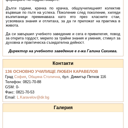
Дълги години, крачка по крачка, общоучилищният колектив
вървеше по пътя на успеха. По­ко­­ле­ние след поколение, хиляди
възпитаници преминаваха като ято през класните стаи,
усвояваха знания и отлитаха, за да ги приложат на практика в
живота.
Да си завършил учебното заведение и сега е привилегия, повод
за открита гордост, мерило за трайни знания и умения, стимул за
духовна и практическа съзидателна дейност.
Директор на учебното заведение е г-жа Галина Сахиева.
Контакти
136 ОСНОВНО УЧИЛИЩЕ ЛЮБЕН КАРАВЕЛОВ
Град
София
,
Община Столична
,
бул. Димитър Петков 116
Телефон:
0821-70-88
GSM:
0-
Факс:
0821-70-53
Email:
L.Karavelov@dir.bg
Галерия