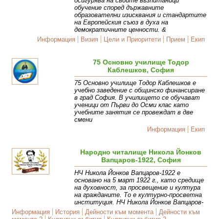
осигурява на своите възпитаници
обучение според държавните
образователни изисквания и стандартите
на Европейския съюз в духа на
демократичните ценности. &
Информация
Визия
Цели и Приоритети
Прием
Екип
75 Основно училище Тодор
Каблешков, София
75 Основно училище Тодор Каблешков е
учебно заведение с общинско финансиране
в град София. В училището се обучават
ученици от Първи до Осми клас като
учебните занятия се провеждат в две
смени
Информация
Екип
Народно читалище Никола Йонков
Вапцаров-1922, София
НЧ Никола Йонков Вапцаров-1922 е
основано на 5 март 1922 г., като средище
на духовност, за просвещение и култура
на гражданите. То е културно-просветна
институция. НЧ Никола Йонков Вапцаров-
Информация
История
Дейности към момента
Дейности към