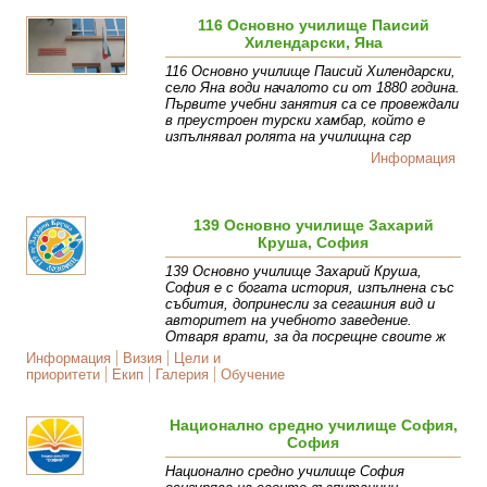
116 Основно училище Паисий
Хилендарски, Яна
116 Основно училище Паисий Хилендарски,
село Яна води началото си от 1880 година.
Първите учебни занятия са се провеждали
в преустроен турски хамбар, който е
изпълнявал ролята на училищна сгр
Информация
139 Основно училище Захарий
Круша, София
139 Основно училище Захарий Круша,
София е с богата история, изпълнена със
събития, допринесли за сегашния вид и
авторитет на учебното заведение.
Отваря врати, за да посрещне своите ж
Информация
Визия
Цели и
приоритети
Екип
Галерия
Обучение
Национално средно училище София,
София
Национално средно училище София