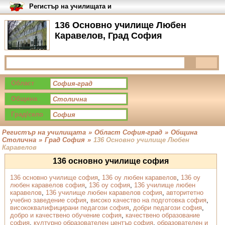
Регистър на училищата и
университетите в България
136 Основно училище Любен
Каравелов, Град София
Област
Община
Град/село
Регистър на училищата
»
Област София-град
»
Община
Столична
»
Град София
»
136 Основно училище Любен
Каравелов
136 основно училище софия
136 основно училище софия
,
136 оу любен каравелов
,
136 оу
любен каравелов софия
,
136 оу софия
,
136 училище любен
каравелов
,
136 училище любен каравелов софия
,
авторитетно
учебно заведение софия
,
високо качество на подготовка софия
,
висококвалифицирани педагози софия
,
добри педагози софия
,
добро и качествено обучение софия
,
качествено образование
софия
,
културно образователен център софия
,
образователен и