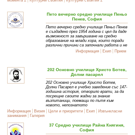
момента 2
Културни събития
Културни събития 2
Пето вечерно средно училище Пеньо
Пенев, София
Пето вечерно средно училище Пеньо Пенев
е създадено през 1954 година с цел да даде
възможност за завършване на средно
образование на млади хора, които поради
различни причини са започнали работа и не
Информация
Екип
Прием
202 Основно училище Христо Ботев,
Долни пасарел
202 Основно училище Христо Ботев,
Долни Пасарел е учебно заведение със 147-
годишна история, отворило врати, за да
посрещне своите жадни за знание
възпитаници, поемащи по пътя към
новото, непознатото
Информация
Визия
Цели и приоритети
Екип
Извънкласни
занимания
Галерия
37 Средно училище Райна Княгиня,
София