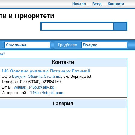
Начало
Вход
Контакти
ли и Приоритети
Град/село
ий
Контакти
146 Основно училище Патриарх Евтимий
Село
Волуяк
,
Община Столична
,
ул. Зорница 63
Телефон:
029989040, 029984159
Email:
voluiak_146ou@abv.bg
Интернет сайт:
146ou.4stupki.com
Галерия