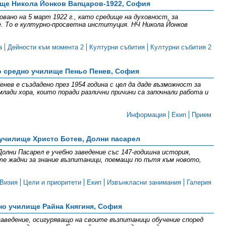
ще Никола Йонков Вапцаров-1922, София
овано на 5 март 1922 г., като средище на духовност, за
. То е културно-просветна институция. НЧ Никола Йонков
а
Дейности към момента 2
Културни събития
Културни събития 2
о средно училище Пеньо Пенев, София
нев е създадено през 1954 година с цел да даде възможност за
млади хора, които поради различни причини са започнали работа и
Информация
Екип
Прием
училище Христо Ботев, Долни пасарел
олни Пасарел е учебно заведение със 147-годишна история,
те жадни за знание възпитаници, поемащи по пътя към новото,
Визия
Цели и приоритети
Екип
Извънкласни занимания
Галерия
но училище Райна Княгиня, София
заведение, осигуряващо на своите възпитаници обучение според