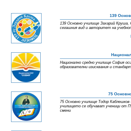
139 Осно
139 Основно училище Захарий Круша, 
сегашния вид и авторитет на учебнот
Национал
Национално средно училище София оси
образователни изисквания и стандарт
75 Основн
75 Основно училище Тодор Каблешков 
училището се обучават ученици от Пъ
смени