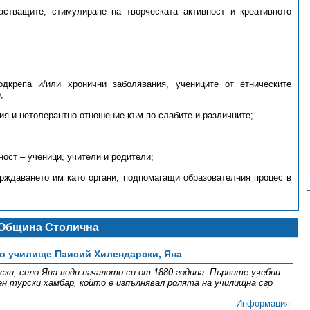
стващите, стимулиране на творческата активност и креативното
дкрепа и/или хронични заболявания, учениците от етническите
;
ия и нетолерантно отношение към по-слабите и различните;
ост – ученици, учители и родители;
рждаването им като органи, подпомагащи образователния процес в
Община Столична
о училище Паисий Хилендарски, Яна
ки, село Яна води началото си от 1880 година. Първите учебни
ен турски хамбар, който е изпълнявал ролята на училищна сгр
Информация