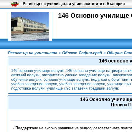
Регистър на училищата и университетите в България
146 Основно училище 
Регистър на училищата
»
Област София-град
»
Община Сто
146 основно 
146 основно училище волуяк
,
146 основно училище патриарх евт
евтимий волуяк
,
авторитетно учебно заведение волуяк
,
висококва
обучение волуяк
,
основно училище волуяк
,
педагози с богат опит
учебно заведение волуяк
,
учебно заведение волуяк
,
училище във 
подготовка волуяк
,
училище със запазени традиции волуяк
146 Основно училище
Цели и 
Поддържане на високо равнище на общообразователната подгот