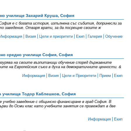
вно училище Захарий Круша, София
София е с богата история, изпълнена със събития, допринесли за
о заведение. Отваря врати, за да посрещне своите ж
Информация
Визия
Цели и приоритети
Екип
Галерия
Обучение
но средно училище София, София
гурява на своите възпитаници обучение според държавните
ите на Европейския съюз в духа на демократичните ценности. &
Информация
Визия
Цели и Приоритети
Прием
Екип
о училище Тодор Каблешков, София
е учебно заведение с общинско финансиране в град София. В
рви до Осми клас като учебните занятия се провеждат в две
Информация
Екип