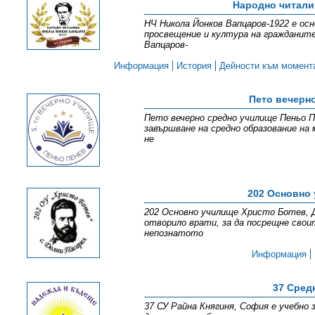
Народно читали
НЧ Никола Йонков Вапцаров-1922 е осн
просвещение и култура на гражданите
Вапцаров-
Информация
История
Дейности към момент
Пето вечерн
Пето вечерно средно училище Пеньо Пе
завършване на средно образование на 
не
202 Основно 
202 Основно училище Христо Ботев, Д
отворило врати, за да посрещне свои
непознатото
Информация
37 Сред
37 СУ Райна Княгиня, София е учебно 