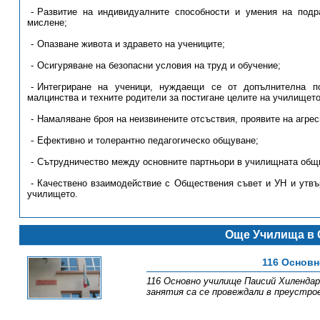
Развитие на индивидуалните способности и умения на подра
мислене;
Опазване живота и здравето на учениците;
Осигуряване на безопасни условия на труд и обучение;
Интегриране на ученици, нуждаещи се от допълнителна по
малцинства и техните родители за постигане целите на училището
Намаляване броя на неизвинените отсъствия, проявите на агрес
Ефективно и толерантно педагогическо общуване;
Сътрудничество между основните партньори в училищната общн
Качествено взаимодействие с Обществения съвет и УН и утвъ
училището.
Още Училища в 
116 Основн
116 Основно училище Паисий Хилендарс
занятия са се провеждали в преустро