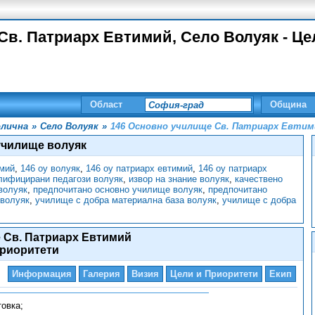
Св. Патриарх Евтимий, Село Волуяк - Це
Област
Община
лична
»
Село Волуяк
»
146 Основно училище Св. Патриарх Евтим
училище волуяк
имий
,
146 оу волуяк
,
146 оу патриарх евтимий
,
146 оу патриарх
лифицирани педагози волуяк
,
извор на знание волуяк
,
качествено
 волуяк
,
предпочитано основно училище волуяк
,
предпочитано
волуяк
,
училище с добра материална база волуяк
,
училище с добра
 Св. Патриарх Евтимий
Приоритети
Информация
Галерия
Визия
Цели и Приоритети
Екип
овка;