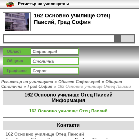
Регистър на училищата и
университетите в България
162 Основно училище Отец
Паисий, Град София
Област
Община
Град/село
Регистър на училищата
»
Област София-град
»
Община
Столична
»
Град София
»
162 Основно училище Отец Паисий
162 Основно училище Отец Паисий
Информация
162 Основно училище Отец Паисий
Контакти
162 Основно училище Отец Паисий