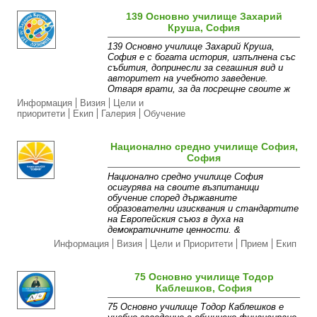
139 Основно училище Захарий
Круша, София
139 Основно училище Захарий Круша,
София е с богата история, изпълнена със
събития, допринесли за сегашния вид и
авторитет на учебното заведение.
Отваря врати, за да посрещне своите ж
Информация
Визия
Цели и
приоритети
Екип
Галерия
Обучение
Национално средно училище София,
София
Национално средно училище София
осигурява на своите възпитаници
обучение според държавните
образователни изисквания и стандартите
на Европейския съюз в духа на
демократичните ценности. &
Информация
Визия
Цели и Приоритети
Прием
Екип
75 Основно училище Тодор
Каблешков, София
75 Основно училище Тодор Каблешков е