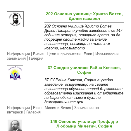
202 Основно училище Христо Ботев,
Долни пасарел
202 Основно училище Христо Ботев,
Долни Пасарел е учебно заведение със 147-
годишна история, отворило врати, за да
посрещне своите жадни за знание
възпитаници, поемащи по пътя към
новото, непознатото
Информация
Визия
Цели и приоритети
Екип
Извънкласни
занимания
Галерия
37 Средно училище Райна Княгиня,
София
37 СУ Райна Княгиня, София е учебно
заведение, осигуряващо на своите
възпитаници обучение според държавните
образователни изисквания и стандартите
на Европейския съюз в духа на
демократичните цен
Информация
Екип
Мисия и Визия
Занимания по
интереси
Галерия
148 Основно училище Проф. д-р
Любомир Милетич, София