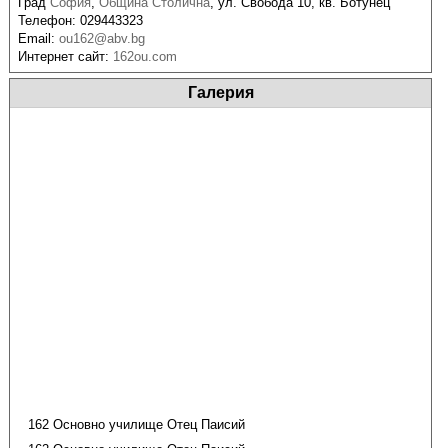
Град
София
,
Община Столична
,
ул. Свобода 10, кв. Ботунец
Телефон:
029443323
Email:
ou162@abv.bg
Интернет сайт:
162ou.com
Галерия
162 Основно училище Отец Паисий