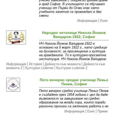
учебно заведение с общинско финансиране
в град София. В училището се обучават
ученици от Първи до Осми клас като
учебните занятия се провеждат в две
смени
Информация
Екип
Народно читалище Никола Йонков
Вапцаров-1922, София
НЧ Никола Йонков Вапцаров-1922 е
основано на 5 март 1922 г., като средище
на духовност, за просвещение и култура
на гражданите. То е културно-просветна
институция. НЧ Никола Йонков Вапцаров-
Информация
История
Дейности към момента
Дейности към
момента 2
Културни събития
Културни събития 2
Пето вечерно средно училище Пеньо
Пенев, София
Пето вечерно средно училище Пеньо Пенев
е създадено през 1954 година с цел да даде
възможност за завършване на средно
образование на млади хора, които поради
различни причини са започнали работа и не
Информация
Екип
Прием