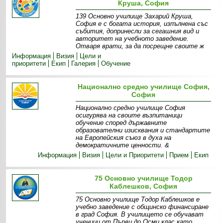
Круша, София
139 Основно училище Захарий Круша,
София е с богата история, изпълнена със
събития, допринесли за сегашния вид и
авторитет на учебното заведение.
Отваря врати, за да посрещне своите ж
Информация
Визия
Цели и
приоритети
Екип
Галерия
Обучение
Национално средно училище София,
София
Национално средно училище София
осигурява на своите възпитаници
обучение според държавните
образователни изисквания и стандартите
на Европейския съюз в духа на
демократичните ценности. &
Информация
Визия
Цели и Приоритети
Прием
Екип
75 Основно училище Тодор
Каблешков, София
75 Основно училище Тодор Каблешков е
учебно заведение с общинско финансиране
в град София. В училището се обучават
ученици от Първи до Осми клас като