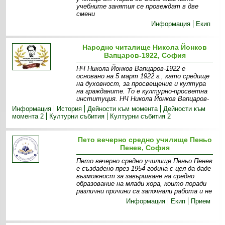
учебните занятия се провеждат в две
смени
Информация
Екип
Народно читалище Никола Йонков
Вапцаров-1922, София
НЧ Никола Йонков Вапцаров-1922 е
основано на 5 март 1922 г., като средище
на духовност, за просвещение и култура
на гражданите. То е културно-просветна
институция. НЧ Никола Йонков Вапцаров-
Информация
История
Дейности към момента
Дейности към
момента 2
Културни събития
Културни събития 2
Пето вечерно средно училище Пеньо
Пенев, София
Пето вечерно средно училище Пеньо Пенев
е създадено през 1954 година с цел да даде
възможност за завършване на средно
образование на млади хора, които поради
различни причини са започнали работа и не
Информация
Екип
Прием