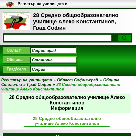
Регистър на училищата и
университетите в България
28 Средно общообразователно
училище Алеко Константинов,
Град София
Област
Община
Град/село
Регистър на училищата
»
Област София-град
»
Община
Столична
»
Град София
»
28 Средно общообразователно
училище Алеко Константинов
28 Средно общообразователно училище Алеко
Константинов
Информация
28 Средно общообразователно
училище Алеко Константинов