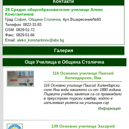
Контакти
28 Средно общообразователно училище Алеко
Константинов
Град
София
,
Община Столична
,
бул.Възкресение№60
Телефон:
0822-31-83
GSM:
0829-51-72
Факс:
0829-51-66
Email:
aleko_konstantinov@abv.bg
Галерия
Още Училища в Община Столична
116 Основно училище Паисий
Хилендарски, Яна
116 Основно училище Паисий Хилендарски,
село Яна води началото си от 1880 година.
Първите учебни занятия са се провеждали
в преустроен турски хамбар, който е
изпълнявал ролята на училищна сгр
Информация
139 Основно училище Захарий