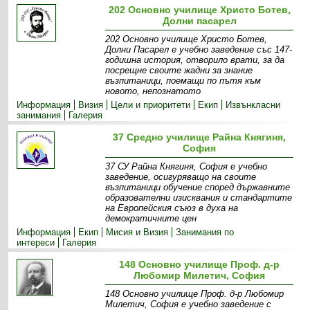
202 Основно училище Христо Ботев,
Долни пасарел
202 Основно училище Христо Ботев,
Долни Пасарел е учебно заведение със 147-
годишна история, отворило врати, за да
посрещне своите жадни за знание
възпитаници, поемащи по пътя към
новото, непознатото
Информация
Визия
Цели и приоритети
Екип
Извънкласни
занимания
Галерия
37 Средно училище Райна Княгиня,
София
37 СУ Райна Княгиня, София е учебно
заведение, осигуряващо на своите
възпитаници обучение според държавните
образователни изисквания и стандартите
на Европейския съюз в духа на
демократичните цен
Информация
Екип
Мисия и Визия
Занимания по
интереси
Галерия
148 Основно училище Проф. д-р
Любомир Милетич, София
148 Основно училище Проф. д-р Любомир
Милетич, София е учебно заведение с