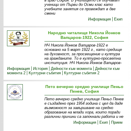
в град София. В училището се обучават
ученици от Първи до Осми клас като
учебните занятия се провеждат в две
смени
Информация
Екип
Народно читалище Никола Йонков
Вапцаров-1922, София
НЧ Никола Йонков Вапцаров-1922 е
основано на 5 март 1922 г., като средище
на духовност, за просвещение и култура
на гражданите. То е културно-просветна
институция. НЧ Никола Йонков Вапцаров-
Информация
История
Дейности към момента
Дейности към
момента 2
Културни събития
Културни събития 2
Пето вечерно средно училище Пеньо
Пенев, София
Пето вечерно средно училище Пеньо Пенев
е създадено през 1954 година с цел да даде
възможност за завършване на средно
образование на млади хора, които поради
различни причини са започнали работа и не
Информация
Екип
Прием