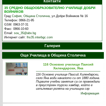
Контакти
35 СРЕДНО ОБЩООБРАЗОВАТЕЛНО УЧИЛИЩЕ ДОБРИ
ВОЙНИКОВ
Град
София
,
Община Столична
,
ул.Добри Войников № 16
Телефон:
0866-21-95
GSM:
0963-37-31
Факс:
0866-10-60
Email:
sou_35@abv.bg
Интернет сайт:
lhs35.interbgc.com
Галерия
Още Училища в Община Столична
116 Основно училище Паисий
Хилендарски, Яна
116 Основно училище Паисий Хилендарски,
село Яна води началото си от 1880 година.
Първите учебни занятия са се провеждали
в преустроен турски хамбар, който е
изпълнявал ролята на училищна сгр
Информация