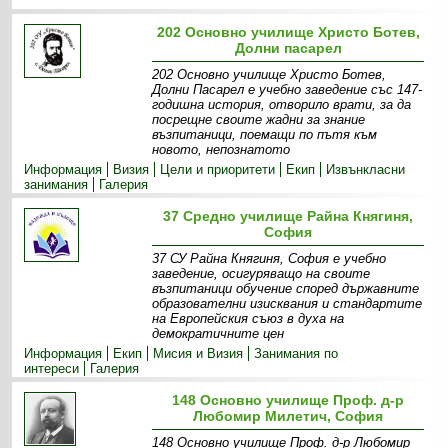
202 Основно училище Христо Ботев,
Долни пасарел
202 Основно училище Христо Ботев,
Долни Пасарел е учебно заведение със 147-
годишна история, отворило врати, за да
посрещне своите жадни за знание
възпитаници, поемащи по пътя към
новото, непознатото
Информация
Визия
Цели и приоритети
Екип
Извънкласни
занимания
Галерия
37 Средно училище Райна Княгиня,
София
37 СУ Райна Княгиня, София е учебно
заведение, осигуряващо на своите
възпитаници обучение според държавните
образователни изисквания и стандартите
на Европейския съюз в духа на
демократичните цен
Информация
Екип
Мисия и Визия
Занимания по
интереси
Галерия
148 Основно училище Проф. д-р
Любомир Милетич, София
148 Основно училище Проф. д-р Любомир