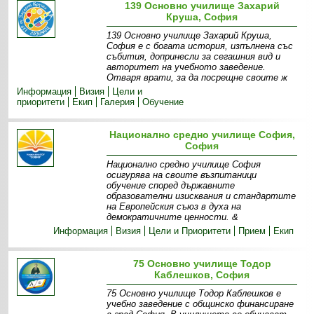
139 Основно училище Захарий
Круша, София
139 Основно училище Захарий Круша,
София е с богата история, изпълнена със
събития, допринесли за сегашния вид и
авторитет на учебното заведение.
Отваря врати, за да посрещне своите ж
Информация
Визия
Цели и
приоритети
Екип
Галерия
Обучение
Национално средно училище София,
София
Национално средно училище София
осигурява на своите възпитаници
обучение според държавните
образователни изисквания и стандартите
на Европейския съюз в духа на
демократичните ценности. &
Информация
Визия
Цели и Приоритети
Прием
Екип
75 Основно училище Тодор
Каблешков, София
75 Основно училище Тодор Каблешков е
учебно заведение с общинско финансиране