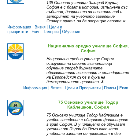
139 Основно училище Захарий Круша,
София е с богата история, изпълнена със
събития, допринесли за сегашния вид и
авторитет на учебното заведение.
Отваря врати, за да посрещне своите ж
Информация
Визия
Цели и
приоритети
Екип
Галерия
Обучение
Национално средно училище София,
София
Национално средно училище София
осигурява на своите възпитаници
обучение според държавните
образователни изисквания и стандартите
на Европейския съюз в духа на
демократичните ценности. &
Информация
Визия
Цели и Приоритети
Прием
Екип
75 Основно училище Тодор
Каблешков, София
75 Основно училище Тодор Каблешков е
учебно заведение с общинско финансиране
в град София. В училището се обучават
ученици от Първи до Осми клас като
учебните занятия се провеждат в две