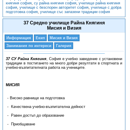
княгиня софия
,
су райна княгиня софия
,
училище райна княгиня
софия
,
училище с безспорен авторитет софия
,
училище с добра
подготовка софия
,
училище със запазени традиции софия
37 Средно училище Райна Княгиня
Мисия и Визия
Информация
Екип
Мисия и Визия
Занимания по интереси
Галерия
37 СУ Райна Княгиня
, София е учебно заведение с установени
традиции в постигането на много добри резултати в спортната и
учебно-възпитателната работа на учениците.
МИСИЯ
Високо равнище на подготовка
Качествена учебно-възпитателна дейност
Равен достъп до образование
Приобщаване