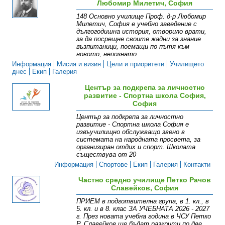
Любомир Милетич, София
148 Основно училище Проф. д-р Любомир
Милетич, София е учебно заведение с
дългогодишна история, отворило врати,
за да посрещне своите жадни за знание
възпитаници, поемащи по пътя към
новото, непознато
Информация
Мисия и визия
Цели и приоритети
Училището
днес
Екип
Галерия
Център за подкрепа за личностно
развитие - Спортна школа София,
София
Център за подкрепа за личностно
развитие - Спортна школа София е
извъучилищно обслужващо звено в
системата на народната просвета, за
организиран отдих и спорт. Школата
съществува от 20
Информация
Спортове
Екип
Галерия
Контакти
Частно средно училище Петко Рачов
Славейков, София
ПРИЕМ в подготвителна група, в 1. кл., в
5. кл. и в 8. клас ЗА УЧЕБНАТА 2026 - 2027
г. През новата учебна година в ЧСУ Петко
Р. Славейков ще бъдат разкрити по две