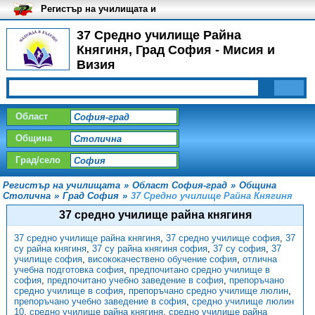
Регистър на училищата и
университетите в България
37 Средно училище Райна
Княгиня, Град София - Мисия и
Визия
Област
Община
Град/село
Регистър на училищата
»
Област София-град
»
Община
Столична
»
Град София
»
37 Средно училище Райна Княгиня
37 средно училище райна княгиня
37 средно училище райна княгиня
,
37 средно училище софия
,
37
су райна княгиня
,
37 су райна княгиня софия
,
37 су софия
,
37
училище софия
,
висококачествено обучение софия
,
отлична
учебна подготовка софия
,
предпочитано средно училище в
софия
,
предпочитано учебно заведение в софия
,
препоръчано
средно училище в софия
,
препоръчано средно училище люлин
,
препоръчано учебно заведение в софия
,
средно училище люлин
10
,
средно училище райна княгиня
,
средно училище райна