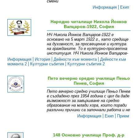
смени
Информация
Екип
Народно читалище Никола Йонков
Вапцаров-1922, София
НЧ Никола Йонков Вапцаров-1922 е
основано на 5 март 1922 г., като средище
на духовност, за просвещение и култура
на гражданите. То е културно-просветна
институция. НЧ Никола Йонков Вапцаров-
Информация
История
Дейности към момента
Дейности към
момента 2
Културни събития
Културни събития 2
Пето вечерно средно училище Пеньо
Пенев, София
Пето вечерно средно училище Пеньо Пенев
е създадено през 1954 година с цел да даде
възможност за завършване на средно
образование на млади хора, които поради
различни причини са започнали работа и не
Информация
Екип
Прием
148 Основно училище Проф. д-р