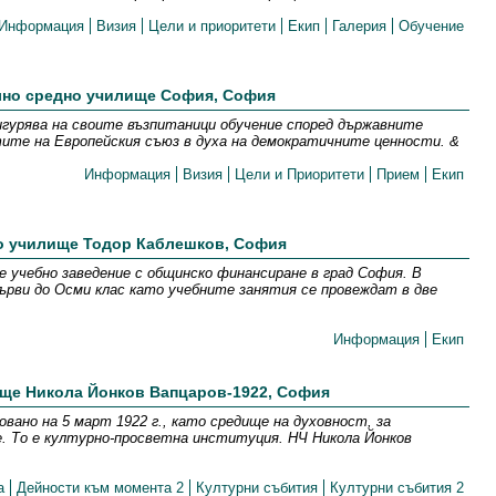
Информация
Визия
Цели и приоритети
Екип
Галерия
Обучение
но средно училище София, София
гурява на своите възпитаници обучение според държавните
ите на Европейския съюз в духа на демократичните ценности. &
Информация
Визия
Цели и Приоритети
Прием
Екип
о училище Тодор Каблешков, София
е учебно заведение с общинско финансиране в град София. В
рви до Осми клас като учебните занятия се провеждат в две
Информация
Екип
ще Никола Йонков Вапцаров-1922, София
овано на 5 март 1922 г., като средище на духовност, за
. То е културно-просветна институция. НЧ Никола Йонков
а
Дейности към момента 2
Културни събития
Културни събития 2