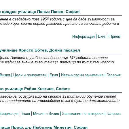
о средно училище Пеньо Пенев, София
нев е създадено през 1954 година с цел да даде възможност за
млади хора, които поради различни причини са започнали работа и
Информация
Екип
Прием
училище Христо Ботев, Долни пасарел
олни Пасарел е учебно заведение със 147-годишна история,
те жадни за знание възпитаници, поемащи по пътя към новото,
Визия
Цели и приоритети
Екип
Извънкласни занимания
Галерия
но училище Райна Княгиня, София
заведение, осигуряващо на своите възпитаници обучение според
я и стандартите на Европейския съюз в духа на демократичните
нформация
Екип
Мисия и Визия
Занимания по интереси
Галерия
илище Проф. д-р Любомир Милетич, София