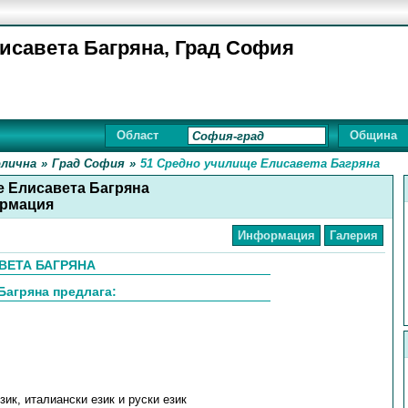
исавета Багряна, Град София
Област
Община
лична
»
Град София
»
51 Средно училище Елисавета Багряна
е Елисавета Багряна
рмация
Информация
Галерия
АВЕТА БАГРЯНА
Багряна предлага:
зик, италиански език и руски език