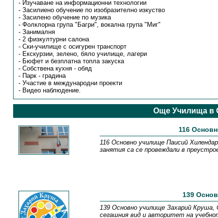
- Изучаване на информационни технологии
- Засилиено обучение по изобразително изкуство
- Засилено обучение по музика
- Фолклорна група "Багри", вокална група "Миг"
- Занималня
- 2 физкултурни салона
- Ски-училище с осигурен транспорт
- Екскурзии, зелено, бяло училище, лагери
- Бюфет и безплатна топла закуска
- Собствена кухня - обяд
- Парк - градина
- Участие в международни проекти
- Видео наблюдение.
Още Училища в 
116 Основн
116 Основно училище Паисий Хилендарс
занятия са се провеждали в преустро
139 Осно
139 Основно училище Захарий Круша, 
сегашния вид и авторитет на учебнот