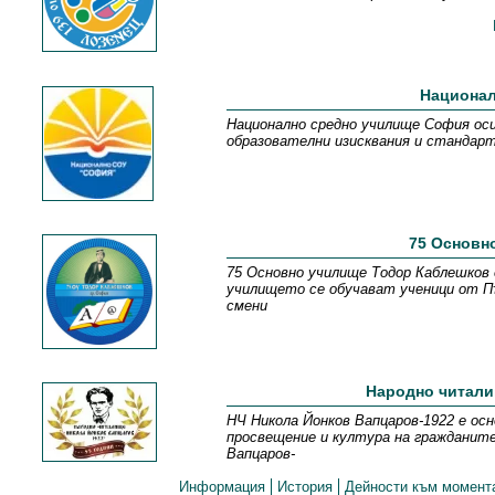
Национал
Национално средно училище София оси
образователни изисквания и стандарт
75 Основн
75 Основно училище Тодор Каблешков 
училището се обучават ученици от Пъ
смени
Народно читали
НЧ Никола Йонков Вапцаров-1922 е осн
просвещение и култура на гражданите
Вапцаров-
Информация
История
Дейности към момент