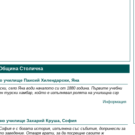
Община Столична
о училище Паисий Хилендарски, Яна
ки, село Яна води началото си от 1880 година. Първите учебни
ен турски хамбар, който е изпълнявал ролята на училищна сгр
Информация
вно училище Захарий Круша, София
София е с богата история, изпълнена със събития, допринесли за
о заведение. Отваря врати, за да посрещне своите ж