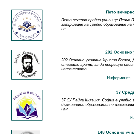
Пето вечерн
Пето вечерно средно училище Пеньо Пе
завършване на средно образование на 
не
202 Основно 
202 Основно училище Христо Ботев, Д
отворило врати, за да посрещне свои
непознатото
Информация
37 Сред
37 СУ Райна Княгиня, София е учебно 
държавните образователни изисквани
цен
И
148 Основно уч