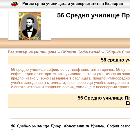
Регистър на училищата и университетите в България
56 Средно училище Про
Регистър на училищата
»
Област София-град
»
Община Сто
56 средно 
56 средно училище софия
,
56 су проф константин иречек
,
56 су п
софия
,
едно от авторитетните училища в столицата
,
извор на зна
предпочитано учебно заведение в столицата
,
предпочитаносредн
учебно заведение в столицата
,
проспериращо учебно заведение в
с богата история и традиции софия
,
училище с неоспорими тради
56 Средно училище П
Е
56 Средно училище Проф. Константин Иречек
, София разпо