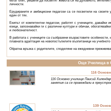
богат опит, решили да посветят живота си на духовното, интелек
личности.
Ерудираните и амбициозни педагози са се посветили на своите у
един от тях.
Екипът от компетентни педагози, работят с учениците, давайки 
езици, запознавайки ги с различни култури и обичаи, обогатявайк
и любознателност.
В работата с учениците са съобразени възрастовите особености, 
плавната адаптация на новопостъпилите възпитаници на учебното
Обратна връзка с родителите, споделяне на ежедневни преживява
Още Училища в 
116 Основн
116 Основно училище Паисий Хилендарс
занятия са се провеждали в преустро
139 Осно