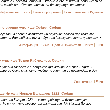
София е с богата история, изпълнена със събития, допринесли за
о заведение. Отваря врати, за да посрещне своите ж
Информация
Визия
Цели и приоритети
Екип
Галерия
Обучение
но средно училище София, София
гурява на своите възпитаници обучение според държавните
ите на Европейския съюз в духа на демократичните ценности. &
Информация
Визия
Цели и Приоритети
Прием
Екип
о училище Тодор Каблешков, София
е учебно заведение с общинско финансиране в град София. В
рви до Осми клас като учебните занятия се провеждат в две
Информация
Екип
ще Никола Йонков Вапцаров-1922, София
овано на 5 март 1922 г., като средище на духовност, за
. То е културно-просветна институция. НЧ Никола Йонков