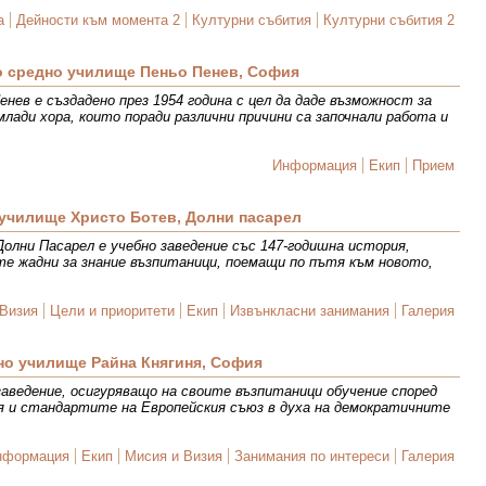
а
Дейности към момента 2
Културни събития
Културни събития 2
о средно училище Пеньо Пенев, София
нев е създадено през 1954 година с цел да даде възможност за
млади хора, които поради различни причини са започнали работа и
Информация
Екип
Прием
училище Христо Ботев, Долни пасарел
олни Пасарел е учебно заведение със 147-годишна история,
те жадни за знание възпитаници, поемащи по пътя към новото,
Визия
Цели и приоритети
Екип
Извънкласни занимания
Галерия
но училище Райна Княгиня, София
заведение, осигуряващо на своите възпитаници обучение според
я и стандартите на Европейския съюз в духа на демократичните
нформация
Екип
Мисия и Визия
Занимания по интереси
Галерия