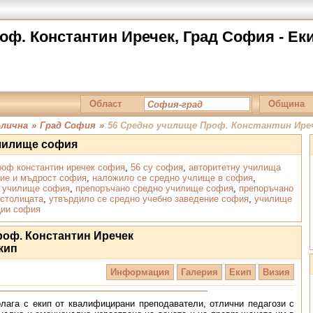
ф. Константин Иречек, Град София - Ек
Област
Община
лична
»
Град София
»
56 Средно училище Проф. Константин Ире
училище софия
роф константин иречек софия
,
56 су софия
,
авторитетну училища
ние и мъдрост софия
,
наложило се средно учлище в софия
,
о училище софия
,
препоръчано средно училище софия
,
препоръчано
 столицата
,
утвърдило се средно учебно заведение софия
,
училище
ции софия
роф. Константин Иречек
кип
Информация
Галерия
Екип
Визия
лага с екип от квалифицирани преподаватели, отлични педагози с