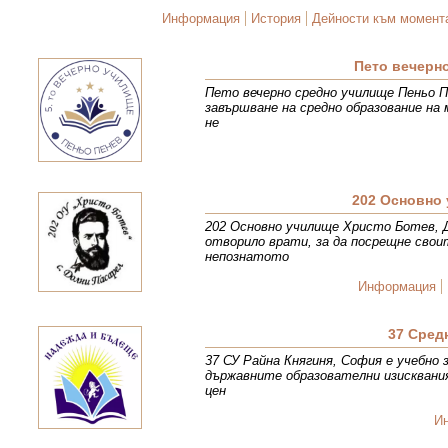
Информация
История
Дейности към момент
Пето вечерн
Пето вечерно средно училище Пеньо Пе
завършване на средно образование на 
не
202 Основно 
202 Основно училище Христо Ботев, Д
отворило врати, за да посрещне свои
непознатото
Информация
37 Сред
37 СУ Райна Княгиня, София е учебно 
държавните образователни изисквани
цен
И