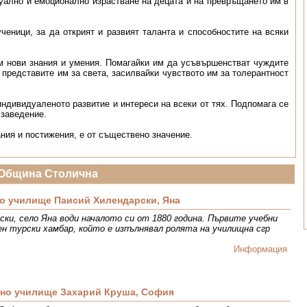
туално и емоционално израстване на децата и на превръщането им в
ченици, за да открият и развият таланта и способностите на всяки
им нови знания и умения. Помагайки им да усъвършенстват чуждите
и представите им за света, засилвайки чувството им за толерантност
индивидуаленото развитие и интереси на всеки от тях. Подпомага се
 заведение.
ния и постижения, е от съществено значение.
Община Столична
о училище Паисий Хилендарски, Яна
ки, село Яна води началото си от 1880 година. Първите учебни
ен турски хамбар, който е изпълнявал ролята на училищна сгр
Информация
вно училище Захарий Круша, София