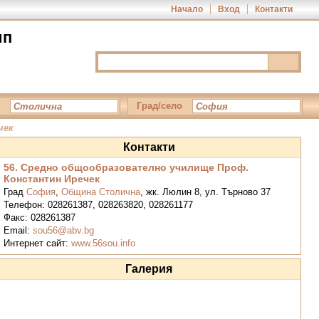
Начало
Вход
Контакти
ип
Град/село
чек
Контакти
56. Средно общообразователно училище Проф.
Константин Иречек
Град
София
,
Община Столична
,
жк. Люлин 8, ул. Търново 37
Телефон:
028261387, 028263820, 028261177
Факс:
028261387
Email:
sou56@abv.bg
Интернет сайт:
www.56sou.info
Галерия