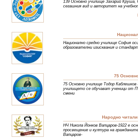
139 Основно училище Захарий Круша, 
сегашния вид и авторитет на учебнот
Национал
Национално средно училище София оси
образователни изисквания и стандарт
75 Основн
75 Основно училище Тодор Каблешков 
училището се обучават ученици от Пъ
смени
Народно читали
НЧ Никола Йонков Вапцаров-1922 е осн
просвещение и култура на гражданите
Вапцаров-