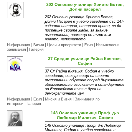
202 Основно училище Христо Ботев,
Долни пасарел
202 Основно училище Христо Ботев,
Долни Пасарел е учебно заведение със 147-
годишна история, отворило врати, за да
посрещне своите жадни за знание
възпитаници, поемащи по пътя към
новото, непознатото
Информация
Визия
Цели и приоритети
Екип
Извънкласни
занимания
Галерия
37 Средно училище Райна Княгиня,
София
37 СУ Райна Княгиня, София е учебно
заведение, осигуряващо на своите
възпитаници обучение според държавните
образователни изисквания и стандартите
на Европейския съюз в духа на
демократичните цен
Информация
Екип
Мисия и Визия
Занимания по
интереси
Галерия
148 Основно училище Проф. д-р
Любомир Милетич, София
148 Основно училище Проф. д-р Любомир
Милетич, София е учебно заведение с