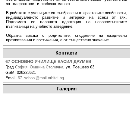
за толерантност и любознателност.
В работата с учениците са съобразени възрастовите особености,
индивидуаленото развитие и интереси на всеки от тях.
Подпомага се плавната адаптация на новопостъпилите
възпитаници на учебното заведение.
Обратна връзка с родителите, споделяне на ежедневни
преживявания и постижения, е от съществено значение.
Контакти
67 ОСНОВНО УЧИЛИЩЕ ВАСИЛ ДРУМЕВ
Град
София
,
Община Столична
,
ул. Гюешево 63
GSM:
028223621
Email:
67_school@mail.orbitel.bg
Галерия