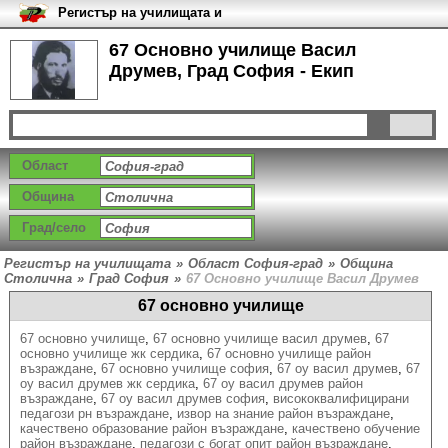
Регистър на училищата и
университетите в България
67 Основно училище Васил
Друмев, Град София - Екип
Област
Община
Град/село
Регистър на училищата
»
Област София-град
»
Община
Столична
»
Град София
»
67 Основно училище Васил Друмев
67 основно училище
67 основно училище
,
67 основно училище васил друмев
,
67
основно училище жк сердика
,
67 основно училище район
възраждане
,
67 основно училище софия
,
67 оу васил друмев
,
67
оу васил друмев жк сердика
,
67 оу васил друмев район
възраждане
,
67 оу васил друмев софия
,
висококвалифицирани
педагози рн възраждане
,
извор на знание район възраждане
,
качествено образование район възраждане
,
качествено обучение
район възраждане
,
педагози с богат опит район възраждане
,