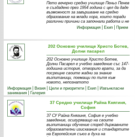
Пето вечерно средно училище Пеньо Пенев
е създадено през 1954 година с цел да даде
възможност за завършване на средно
образование на млади хора, които поради
различни причини са започнали работа и не
Информация
Екип
Прием
202 Основно училище Христо Ботев,
Долни пасарел
202 Основно училище Христо Ботев,
Долни Пасарел е учебно заведение със 147-
годишна история, отворило врати, за да
посрещне своите жадни за знание
възпитаници, поемащи по пътя към
новото, непознатото
Информация
Визия
Цели и приоритети
Екип
Извънкласни
занимания
Галерия
37 Средно училище Райна Княгиня,
София
37 СУ Райна Княгиня, София е учебно
заведение, осигуряващо на своите
възпитаници обучение според държавните
образователни изисквания и стандартите
на Европейския съюз в духа на