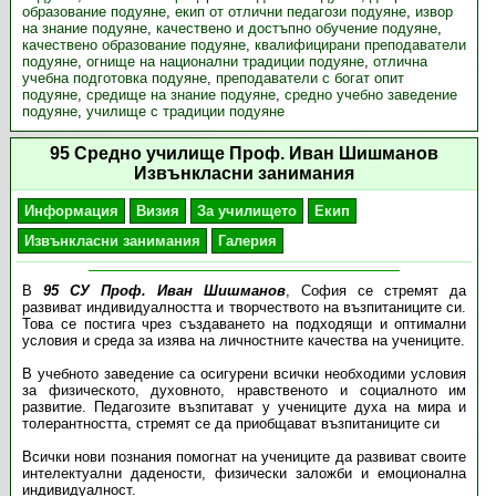
образование подуяне
,
екип от отлични педагози подуяне
,
извор
на знание подуяне
,
качествено и достъпно обучение подуяне
,
качествено образование подуяне
,
квалифицирани преподаватели
подуяне
,
огнище на национални традиции подуяне
,
отлична
учебна подготовка подуяне
,
преподаватели с богат опит
подуяне
,
средище на знание подуяне
,
средно учебно заведение
подуяне
,
училище с традиции подуяне
95 Средно училище Проф. Иван Шишманов
Извънкласни занимания
Информация
Визия
За училището
Екип
Извънкласни занимания
Галерия
В
95 СУ Проф. Иван Шишманов
, София се стремят да
развиват индивидуалността и творчеството на възпитаниците си.
Това се постига чрез създаването на подходящи и оптимални
условия и среда за изява на личностните качества на учениците.
В учебното заведение са осигурени всички необходими условия
за физическото, духовното, нравственото и социалното им
развитие. Педагозите възпитават у учениците духа на мира и
толерантността, стремят се да приобщават възпитаниците си
Всички нови познания помогнат на учениците да развиват своите
интелектуални дадености, физически заложби и емоционална
индивидуалност.