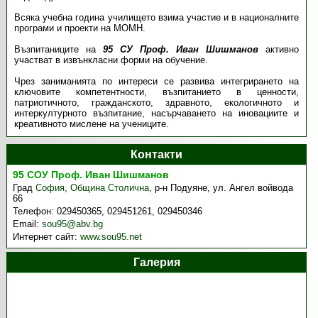
Всяка учебна година училището взима участие и в националните
програми и проекти на МОМН.
Възпитаниците на
95 СУ Проф. Иван Шишманов
активно
участват в извънкласни форми на обучение.
Чрез заниманията по интереси се развива интегрирането на
ключовите компетентности, възпитанието в ценности,
патриотичното, гражданското, здравното, екологичното и
интеркултурното възпитание, насърчаването на иновациите и
креативното мислене на учениците.
Контакти
95 СОУ Проф. Иван Шишманов
Град
София
,
Община Столична
,
р-н Подуяне, ул. Ангел войвода
66
Телефон:
029450365, 029451261, 029450346
Email:
sou95@abv.bg
Интернет сайт:
www.sou95.net
Галерия