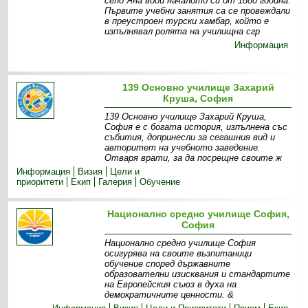
село Яна води началото си от 1880 година.
Първите учебни занятия са се провеждали
в преустроен турски хамбар, който е
изпълнявал ролята на училищна сгр
Информация
139 Основно училище Захарий
Круша, София
139 Основно училище Захарий Круша,
София е с богата история, изпълнена със
събития, допринесли за сегашния вид и
авторитет на учебното заведение.
Отваря врати, за да посрещне своите ж
Информация
Визия
Цели и
приоритети
Екип
Галерия
Обучение
Национално средно училище София,
София
Национално средно училище София
осигурява на своите възпитаници
обучение според държавните
образователни изисквания и стандартите
на Европейския съюз в духа на
демократичните ценности. &