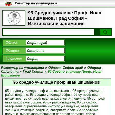
Регистър на училищата и
университетите в България
95 Средно училище Проф. Иван
Шишманов, Град София -
Извънкласни занимания
Област
Община
Град/село
Регистър на училищата
»
Област София-град
»
Община
Столична
»
Град София
»
95 Средно училище Проф. Иван
Шишманов
95 средно училище проф иван шишманов
95 средно училище проф иван шишманов
,
95 средно училище
район подуяне
,
95 средно училище софия
,
95 су проф иван
шишманов
,
95 су проф иван шишманов рн подуяне
,
95 су проф
иван шишманов софия
,
95 су район подуяне
,
95 су софия
,
авторитена образователна институция подуяне
,
авторитена
учебна институция подуяне
,
авторитетно учебно заведение
подуяне
,
висококвалифицирани педагози подуяне
,
добро