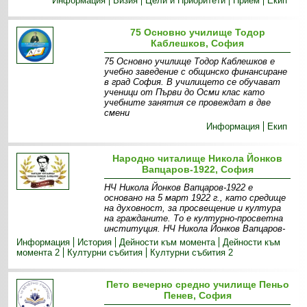
Информация
Визия
Цели и Приоритети
Прием
Екип
75 Основно училище Тодор
Каблешков, София
75 Основно училище Тодор Каблешков е
учебно заведение с общинско финансиране
в град София. В училището се обучават
ученици от Първи до Осми клас като
учебните занятия се провеждат в две
смени
Информация
Екип
Народно читалище Никола Йонков
Вапцаров-1922, София
НЧ Никола Йонков Вапцаров-1922 е
основано на 5 март 1922 г., като средище
на духовност, за просвещение и култура
на гражданите. То е културно-просветна
институция. НЧ Никола Йонков Вапцаров-
Информация
История
Дейности към момента
Дейности към
момента 2
Културни събития
Културни събития 2
Пето вечерно средно училище Пеньо
Пенев, София