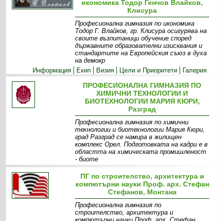
икономика Тодор Генчов Влайков,
Клисура
Професионална гимназия по икономика
Тодор Г. Влайков, гр. Клисура осигурява на
своите възпитаници обучение според
държавните образователни изисквания и
стандартите на Европейския съюз в духа
на демокр
Информация
Екип
Визия
Цели и Приоритети
Галерия
ПРОФЕСИОНАЛНА ГИМНАЗИЯ ПО
ХИМИЧНИ ТЕХНОЛОГИИ И
БИОТЕХНОЛОГИИ МАРИЯ КЮРИ,
Разград
Професионална гимназия по химични
технологии и биотехнологии Мария Кюри,
град Разград се намира в жилищен
комплекс Орел. Подготовката на кадри е в
областта на химическата промишленост
- биоте
Информация
Прием
ПГ по строителство, архитектура и
компютърни науки Проф. арх. Стефан
Стефанов, Монтана
Професионална гимназия по
строителство, архитектура и
компютърни науки Проф. арх. Стефан