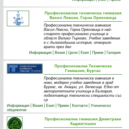
Професионална техническа гимназия
Васил Левски, Горна Оряховица
Професионална техническа гимназия
Васил Левски, Горна Оряховица е най-
старото професионално училище в
област Велико Търново. Учебно заведение
е с дългогодишна история, отворило
врати през дал
Информация
Визия
Цели
Екип
Прием
Галерия
Професионална Техническа
Гимназия, Бургас
Професионална техническа гимназия е
ново, модерно учебно заведение в град
Бургас, кв. Акации, ул. Беласица. Едно от
авторитетните училища в България,
подготовящо технически специалисти със
ср
Информация
Визия
Екип
Прием
Контакти
Ученическо
общежитие
Професионална гимназия Димитраки
Хаджитошин