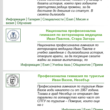
богата история, което през годините
претърпява редица промени, за да
достигне до днешния си статут. В
своята дългогоди
Информация
Галерия
Специалности
Екип
Мисия и
визия
Обучение
Национална професионална
гимназия по ветеринарна медицина
Иван Павлов, Стара Загора
Национална професионална гимназия по
ветеринарна медицина Иван Павлов е
учебно заведение с дългогодишна история,
отворило врати, за да посрещне своите
жадни за знание възпитаници, по
Информация
Екип
Учебна база
Общежитие
Прием
Професионална гимназия по туризъм
Иван Вазов, Несебър
Професионална гимназия по туризъм Иван
Вазов води началото си от 1967 година.
Тогава в град Несебър се откриват две
паралелки по готварство като част от
СПТУ по туризъм – Поморие, които още
на с
Информация
Екип
Прием