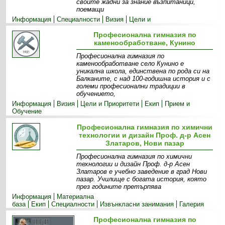
своите жадни за знание възпитаници,
поемащи
Информация
Специалности
Визия
Цели и
приоритети
Екип
Галерия
Професионална гимназия по
каменообработване, Кунино
Професионална гимназия по
каменообработване село Кунино е
уникална школа, единствена по рода си на
Балканите, с над 100-годишна история и с
големи професионални традиции в
обучението,
Информация
Визия
Цели и Приоритети
Екип
Прием и
Обучение
Професионална гимназия по химични
технологии и дизайн Проф. д-р Асен
Златаров, Нови пазар
Професионална гимназия по химични
технологии и дизайн Проф. д-р Асен
Златаров е учебно заведение в град Нови
пазар. Училище с богата история, която
през годините претърпява
Информация
Материална
база
Екип
Специалности
Извънкласни занимания
Галерия
Професионална гимназия по