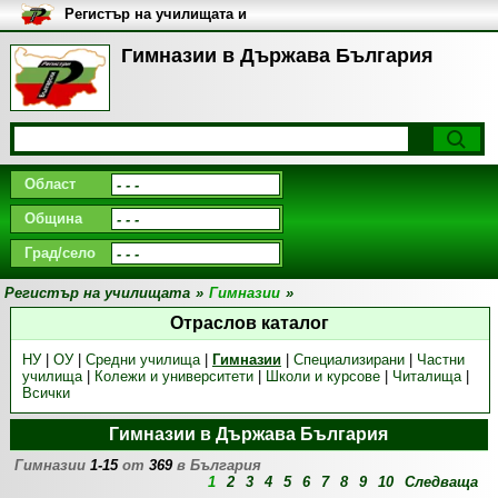
Регистър на училищата и
университетите в България
Гимназии в Държава България
Област
Община
Град/село
Регистър на училищата
»
Гимназии
»
Отраслов каталог
НУ
|
ОУ
|
Средни училища
|
Гимназии
|
Специализирани
|
Частни
училища
|
Колежи и университети
|
Школи и курсове
|
Читалища
|
Всички
Гимназии в Държава България
Гимназии
1-15
от
369
в България
1
2
3
4
5
6
7
8
9
10
Следваща