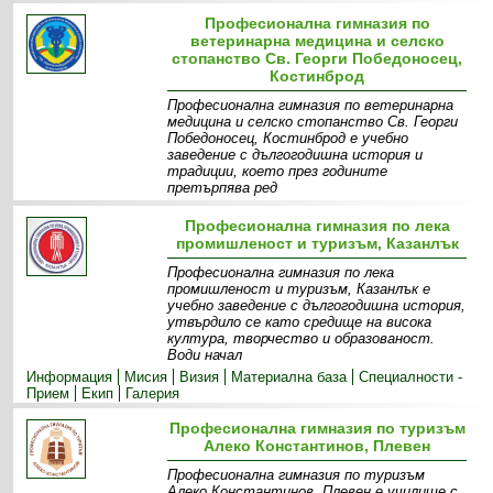
Професионална гимназия по
ветеринарна медицина и селско
стопанство Св. Георги Победоносец,
Костинброд
Професионална гимназия по ветеринарна
медицина и селско стопанство Св. Георги
Победоносец, Костинброд е учебно
заведение с дългогодишна история и
традиции, което през годините
претърпява ред
Информация
Материална база
Екип
Специалности -
Професионална гимназия по лека
прием
Проекти
промишленост и туризъм, Казанлък
Професионална гимназия по лека
промишленост и туризъм, Казанлък е
учебно заведение с дългогодишна история,
утвърдило се като средище на висока
култура, творчество и образованост.
Води начал
Информация
Мисия
Визия
Материална база
Специалности -
Прием
Екип
Галерия
Професионална гимназия по туризъм
Алеко Константинов, Плевен
Професионална гимназия по туризъм
Алеко Константинов, Плевен е училище с