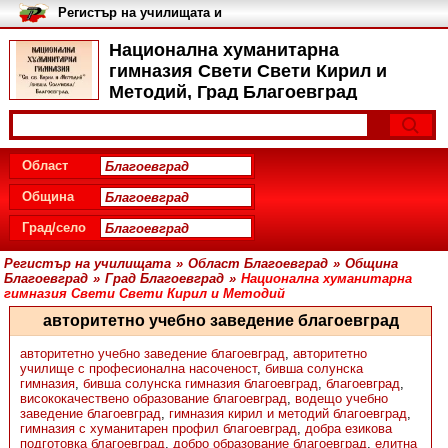
Регистър на училищата и
университетите в България
Национална хуманитарна
гимназия Свети Свети Кирил и
Методий, Град Благоевград
Област
Община
Град/село
Регистър на училищата
»
Област Благоевград
»
Община
Благоевград
»
Град Благоевград
»
Национална хуманитарна
гимназия Свети Свети Кирил и Методий
авторитетно учебно заведение благоевград
авторитетно учебно заведение благоевград
,
авторитетно
училище с професионална насоченост
,
бивша солунска
гимназия
,
бивша солунска гимназия благоевград
,
благоевград
,
висококачествено образование благоевград
,
водещо учебно
заведение благоевград
,
гимназия кирил и методий благоевград
,
гимназия с хуманитарен профил благоевград
,
добра езикова
подготовка благоевград
,
добро образование благоевград
,
елитна