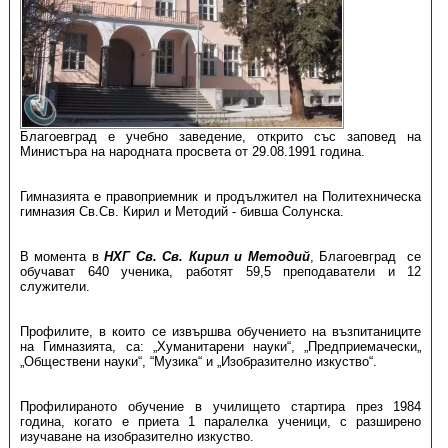
Благоевград е учебно заведение, открито със заповед на
Министъра на народната просвета от 29.08.1991 година.
Гимназията е правоприемник и продължител на Политехническа
гимназия Св.Св. Кирил и Методий - бивша Солунска.
В момента в
НХГ Св. Св. Кирил и Методий
, Благоевград се
обучават 640 ученика, работят 59,5 преподаватели и 12
служители.
Профилите, в които се извършва обучението на възпитаниците
на Гимназията, са: „Хуманитарени науки“, „Предприемачески„
„Обществени науки“, “Музика“ и „Изобразително изкуство“.
Профилираното обучение в училището стартира през 1984
година, когато е приета 1 паралелка ученици, с разширено
изучаване на изобразително изкуство.