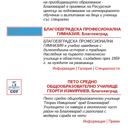
на приобщаващото образование -
Благоевград е приемник на Ресурсния
център за подпомагане на интегрираното
обучение и възпитание на деца и ученици
със специални
Информация
Дейност
Мисия
Грижа за децата
БЛАГОЕВГРАДСКА ПРОФЕСИОНАЛНА
ГИМНАЗИЯ, Благоевград
БЛАГОЕВГРАДСКА ПРОФЕСИОНАЛНА
ГИМНАЗИЯ е учебно заведение с
дългогодишна история и традиции.
Наследник на първото техническо
училище в областта, създадено през 1959
г. за нуждите на развиваща
Информация
Галерия
Специалности
ПЕТО СРЕДНО
ОБЩООБРАЗОВАТЕЛНО УЧИЛИЩЕ
ГЕОРГИ ИЗМИРЛИЕВ, Благоевград
Пето средно общообразователно училище
“Георги Измирлиев” град Благоевград
Училището се намира в екологично чист
район на Благоевград и разполага с
модерна сграда на чети
Информация
Прием