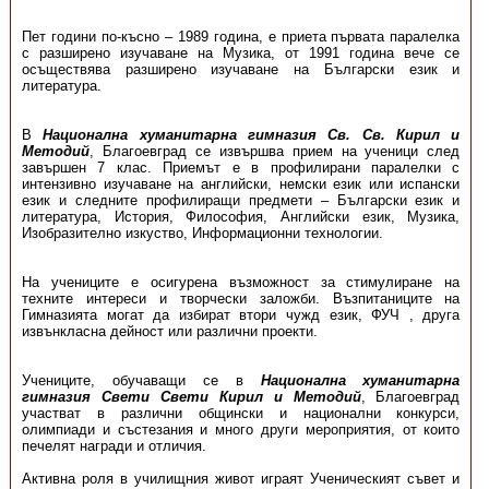
Пет години по-късно – 1989 година, е приета първата паралелка
с разширено изучаване на Музика, от 1991 година вече се
осъществява разширено изучаване на Български език и
литература.
В
Национална хуманитарна гимназия Св. Св. Кирил и
Методий
, Благоевград се извършва прием на ученици след
завършен 7 клас. Приемът е в профилирани паралелки с
интензивно изучаване на английски, немски език или испански
език и следните профилиращи предмети – Български език и
литература, История, Философия, Английски език, Музика,
Изобразително изкуство, Информационни технологии.
На учениците е осигурена възможност за стимулиране на
техните интереси и творчески заложби. Възпитаниците на
Гимназията могат да избират втори чужд език, ФУЧ , друга
извънкласна дейност или различни проекти.
Учениците, обучаващи се в
Национална хуманитарна
гимназия Свети Свети Кирил и Методий
, Благоевград
участват в различни общински и национални конкурси,
олимпиади и състезания и много други мероприятия, от които
печелят награди и отличия.
Активна роля в училищния живот играят Ученическият съвет и