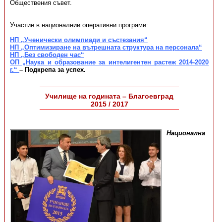
Обществения съвет.
Участие в националнии оперативни програми:
НП „Ученически олимпиади и състезания“
НП „Оптимизиране на вътрешната структура на персонала“
НП „Без свободен час“
ОП „Наука и образование за интелигентен растеж 2014-2020
г.“
– Подкрепа за успех.
Училище на годината – Благоевград
2015 / 2017
Национална