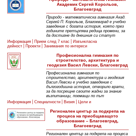
Академик Сергей Корольов,
Благоевград
Природо - математическа гимназия Акад.
Сергей П. Корольов, Благоевград е учебно
заведение с богата история, която през
годините претърпява редица промени, за
да достигне до днешния си статут
Информация
Прием след 7 клас
Извънкласна
дейност
Проекти
Занимания по интереси
Професионална гимназия по
строителство, архитектура и
геодезия Васил Левски, Благоевград
Професионална гимназия по
строителство, архитектура и геодезия
Васил Левски е учебно заведение с
дългогодишна история, отворило врати,
за да посрещне своите жадни за знание
възпитаници, поемащи по път
Информация
Специалности
Визия
Цели и
приоритети
Екип
Галерия
Контакти
Регионален център за подкрепа на
процеса на приобщаващото
образование – Благоевград,
Благоевград
Регионален център за подкрепа на процеса