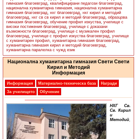
гимназия благоевград
,
квалифицирани педагози благоевград
,
национална хуманитарна гимназия
,
национална хуманитарна
гимназия благоевград
,
нхг благоевград
,
нхг кирил и методий
благоевград
,
нхг св св кирил и методий благоевград
,
образцова
гимназия благоевград
,
обучение профил изкуства
,
училище с
високи постижения благоевград
,
училище с доказани
възможности благоевград
,
училище с музикален профил
благоевград
,
училище с профил изкуства благоевград
,
училище
с хуманитарен профил
,
хуманитарна гимназия благоевград
,
хуманитарна гимназия кирил и методий благоевград
,
хуманитарна паралелка с чужд език
Национална хуманитарна гимназия Свети Свети
Кирил и Методий
Информация
Информация
Материално-техническа база
Награди
За училището
Обучение
НХГ Св.
Св. Кирил
и
Методий
,