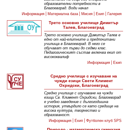
образователни потребности в
Благоевград. Води начал
Информация
Материална база
Мисия
Екип
Галерия
Трето основно училище Димитър
Талев, Благоевград
Трето основно училище Димитър Талев е
едно от най-елитните и предпочитани
училища в Благоевград. В него се
обучават от първи до седми клас.
Педагогическият състав включва екип от
висококвалиф
Информация
Екип
Средно училище с изучаване на
чужди езици Свети Климент
Охридски, Благоевград
Средно училище с изучаване на чужди
езици Св. Климент Охридски, Благоевград
е учебно заведение с дългогодишна
история, утвърдило се като средище на
висока култура, творчество и
образованост.
Информация
Екип
Футболен клуб SPS
Природо - математическа гимназия