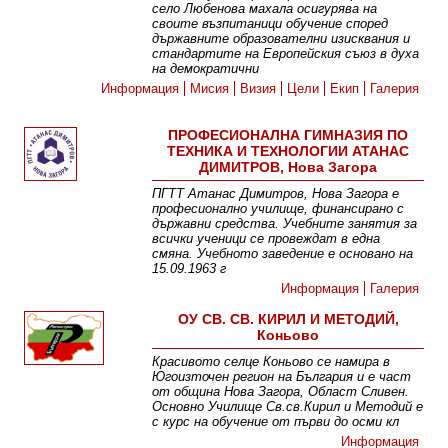
село Любенова махала осигурява на
своите възпитаници обучение според
държавните образователни изисквания и
стандартите на Европейския съюз в духа
на демократични
Информация
Мисия
Визия
Цели
Екип
Галерия
ПРОФЕСИОНАЛНА ГИМНАЗИЯ ПО
ТЕХНИКА И ТЕХНОЛОГИИ АТАНАС
ДИМИТРОВ, Нова Загора
ПГТТ Атанас Димитров, Нова Загора е
професионално училище, финансирано с
държавни средства. Учебните занятия за
всички ученици се провеждат в една
смяна. Учебното заведение е основано на
15.09.1963 г
Информация
Галерия
ОУ СВ. СВ. КИРИЛ И МЕТОДИЙ,
Коньово
Красивото селце Коньово се намира в
Югоизточен регион на България и е част
от община Нова Загора, Област Сливен.
Основно Училище Св.св.Кирил и Методий е
с курс на обучение от първи до осми кл
Информация