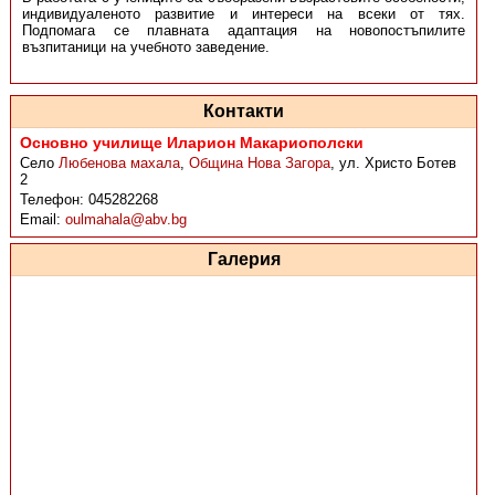
индивидуаленото развитие и интереси на всеки от тях.
Подпомага се плавната адаптация на новопостъпилите
възпитаници на учебното заведение.
Контакти
Основно училище Иларион Макариополски
Село
Любенова махала
,
Община Нова Загора
,
ул. Христо Ботев
2
Телефон:
045282268
Email:
oulmahala@abv.bg
Галерия