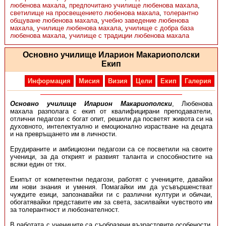
любенова махала
,
предпочитано училище любенова махала
,
светилище на просвещението любенова махала
,
толерантно
общуване любенова махала
,
учебно заведение любенова
махала
,
училище любенова махала
,
училище с добра база
любенова махала
,
училище с традиции любенова махала
Основно училище Иларион Макариополски
Екип
Информация
Мисия
Визия
Цели
Екип
Галерия
Основно училище Иларион Макариополски
, Любенова
махала разполага с екип от квалифицирани преподаватели,
отлични педагози с богат опит, решили да посветят живота си на
духовното, интелектуално и емоционално израстване на децата
и на превръщането им в личности.
Ерудираните и амбициозни педагози са се посветили на своите
ученици, за да открият и развият таланта и способностите на
всяки един от тях.
Екипът от компетентни педагози, работят с учениците, давайки
им нови знания и умения. Помагайки им да усъвършенстват
чуждите езици, запознавайки ги с различни култури и обичаи,
обогатявайки представите им за света, засилвайки чувството им
за толерантност и любознателност.
В работата с учениците са съобразени възрастовите особености,