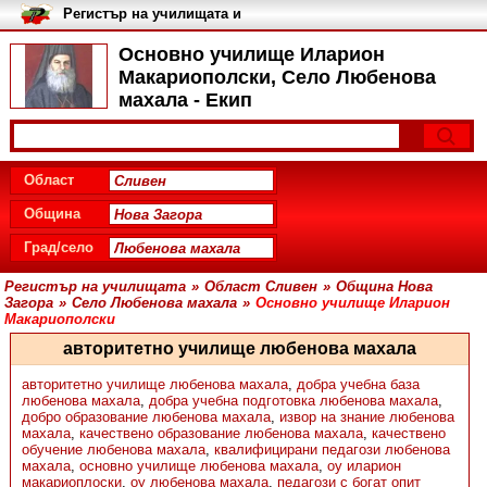
Регистър на училищата и
университетите в България
Основно училище Иларион
Макариополски, Село Любенова
махала - Екип
Област
Община
Град/село
Регистър на училищата
»
Област Сливен
»
Община Нова
Загора
»
Село Любенова махала
»
Основно училище Иларион
Макариополски
авторитетно училище любенова махала
авторитетно училище любенова махала
,
добра учебна база
любенова махала
,
добра учебна подготовка любенова махала
,
добро образование любенова махала
,
извор на знание любенова
махала
,
качествено образование любенова махала
,
качествено
обучение любенова махала
,
квалифицирани педагози любенова
махала
,
основно училище любенова махала
,
оу иларион
макариоплоски
,
оу любенова махала
,
педагози с богат опит