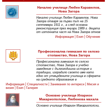
Начално училище Любен Каравелов,
Нова Загора
Начално училище Любен Каравелов, Нова
Загора отваря за първи път на 15
септември 1911 г., а след основна
реконструкция през януари 1989 г. децата
от източната част на Нова Загора отнов
Информация
Екип
Обучение
Професионална гимназия по селско
стопанство, Нова Загора
Професионална гимназия по селско
стопанство, Нова Загора е учебно
заведение с дългогодишна история и
традиции, изградило своето име като
едно от утвърдените училища в сферата
на средното образование в
Информация
Специалности
Занимания по интереси
Мисия и
визия
Екип
Галерия
Основно училище Иларион
Макариополски, Любенова махала
Основно училище Иларион Макариополски,