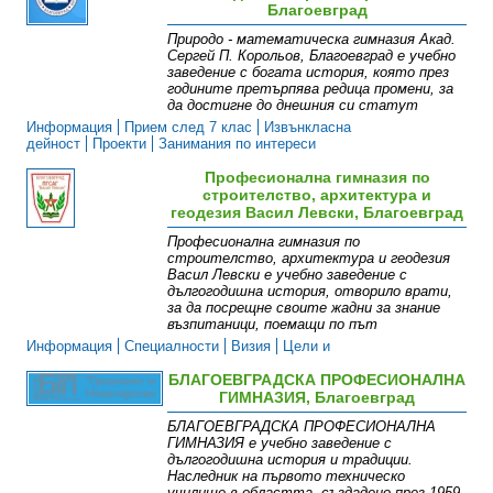
Благоевград
Природо - математическа гимназия Акад.
Сергей П. Корольов, Благоевград е учебно
заведение с богата история, която през
годините претърпява редица промени, за
да достигне до днешния си статут
Информация
Прием след 7 клас
Извънкласна
дейност
Проекти
Занимания по интереси
Професионална гимназия по
строителство, архитектура и
геодезия Васил Левски, Благоевград
Професионална гимназия по
строителство, архитектура и геодезия
Васил Левски е учебно заведение с
дългогодишна история, отворило врати,
за да посрещне своите жадни за знание
възпитаници, поемащи по път
Информация
Специалности
Визия
Цели и
приоритети
Екип
Галерия
Контакти
БЛАГОЕВГРАДСКА ПРОФЕСИОНАЛНА
ГИМНАЗИЯ, Благоевград
БЛАГОЕВГРАДСКА ПРОФЕСИОНАЛНА
ГИМНАЗИЯ е учебно заведение с
дългогодишна история и традиции.
Наследник на първото техническо
училище в областта, създадено през 1959