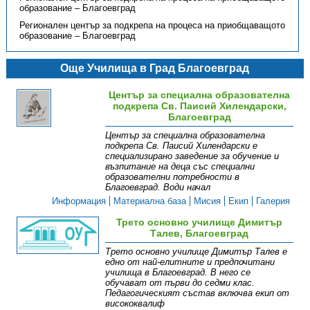
образование – Благоевград
Регионален център за подкрепа на процеса на приобщаващото
образование – Благоевград
Още Училища в Град Благоевград
Център за специална образователна
подкрепа Св. Паисий Хилендарски,
Благоевград
Център за специална образователна
подкрепа Св. Паисий Хилендарски е
специализирано заведение за обучение и
възпитание на деца със специални
образователни потребности в
Благоевград. Води начал
Информация
Материална база
Мисия
Екип
Галерия
Трето основно училище Димитър
Талев, Благоевград
Трето основно училище Димитър Талев е
едно от най-елитните и предпочитани
училища в Благоевград. В него се
обучават от първи до седми клас.
Педагогическият състав включва екип от
висококвалиф