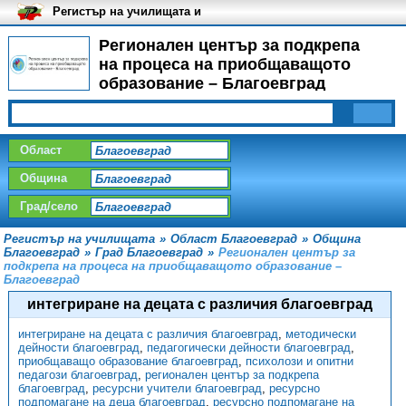
Регистър на училищата и
университетите в България
Регионален център за подкрепа
на процеса на приобщаващото
образование – Благоевград
Област
Община
Град/село
Регистър на училищата
»
Област Благоевград
»
Община
Благоевград
»
Град Благоевград
»
Регионален център за
подкрепа на процеса на приобщаващото образование –
Благоевград
интегриране на децата с различия благоевград
интегриране на децата с различия благоевград
,
методически
дейности благоевград
,
педагогически дейности благоевград
,
приобщаващо образование благоевград
,
психолози и опитни
педагози благоевград
,
регионален център за подкрепа
благоевград
,
ресурсни учители благоевград
,
ресурсно
подпомагане на деца благоевград
,
ресурсно подпомагане на