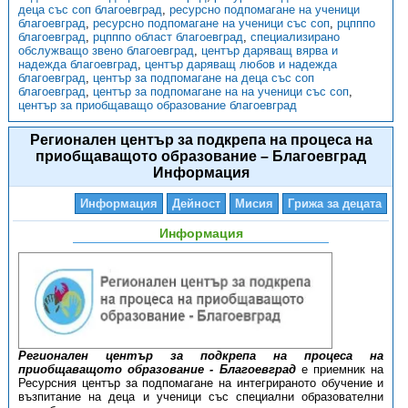
деца със соп благоевград
,
ресурсно подпомагане на ученици
благоевград
,
ресурсно подпомагане на ученици със соп
,
рцпппо
благоевград
,
рцпппо област благоевград
,
специализирано
обслужващо звено благоевград
,
център даряващ вярва и
надежда благоевград
,
център даряващ любов и надежда
благоевград
,
център за подпомагане на деца със соп
благоевград
,
център за подпомагане на на ученици със соп
,
център за приобщаващо образование благоевград
Регионален център за подкрепа на процеса на
приобщаващото образование – Благоевград
Информация
Информация
Дейност
Мисия
Грижа за децата
Информация
Регионален център за подкрепа на процеса на
приобщаващото образование - Благоевград
е приемник на
Ресурсния център за подпомагане на интегрираното обучение и
възпитание на деца и ученици със специални образователни