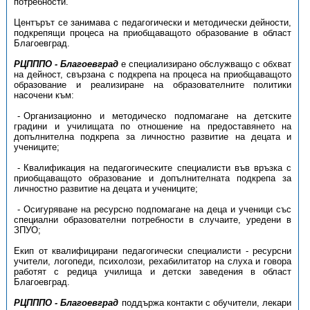
потребности.
Центърът се занимава с педагогически и методически дейности,
подкрепящи процеса на приобщаващото образование в област
Благоевград.
РЦПППО - Благоевград
е специализирано обслужващо с обхват
на дейност, свързана с подкрепа на процеса на приобщаващото
образование и реализиране на образователните политики
насочени към:
Организационно и методическо подпомагане на детските
градини и училищата по отношение на предоставянето на
допълнителна подкрепа за личностно развитие на децата и
учениците;
Квалификация на педагогическите специалисти във връзка с
приобщаващото образование и допълнителната подкрепа за
личностно развитие на децата и учениците;
Осигуряване на ресурсно подпомагане на деца и ученици със
специални образователни потребности в случаите, уредени в
ЗПУО;
Екип от квалифицирани педагогически специалисти - ресурсни
учители, логопеди, психолози, рехабилитатор на слуха и говора
работят с редица училища и детски заведения в област
Благоевград.
РЦПППО - Благоевград
поддържа контакти с обучители, лекари