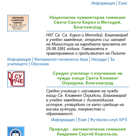
Информация
Екип
Национална хуманитарна гимназия
Свети Свети Кирил и Методий,
Благоевград
НХГ Св. Св. Кирил и Методий, Благоевград
е учебно заведение, открито със заповед
на Министъра на народната просвета от
29.08.1991 година. Гимназията е
правоприемник и продължител на Полите
Информация
Материално-техническа база
Награди
За
училището
Обучение
Средно училище с изучаване на
чужди езици Свети Климент
Охридски, Благоевград
Средно училище с изучаване на чужди
езици Св. Климент Охридски, Благоевград
е учебно заведение с дългогодишна
история, утвърдило се като средище на
висока култура, творчество и
образованост.
Информация
Екип
Футболен клуб SPS
Природо - математическа гимназия
Академик Сергей Корольов,