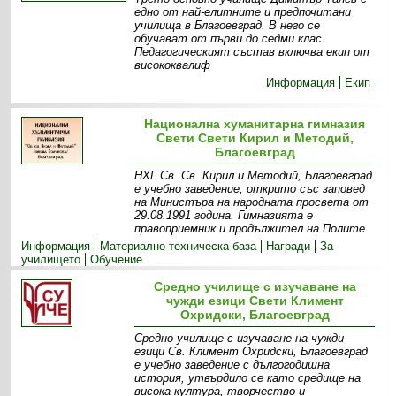
едно от най-елитните и предпочитани
училища в Благоевград. В него се
обучават от първи до седми клас.
Педагогическият състав включва екип от
висококвалиф
Информация
Екип
Национална хуманитарна гимназия
Свети Свети Кирил и Методий,
Благоевград
НХГ Св. Св. Кирил и Методий, Благоевград
е учебно заведение, открито със заповед
на Министъра на народната просвета от
29.08.1991 година. Гимназията е
правоприемник и продължител на Полите
Информация
Материално-техническа база
Награди
За
училището
Обучение
Средно училище с изучаване на
чужди езици Свети Климент
Охридски, Благоевград
Средно училище с изучаване на чужди
езици Св. Климент Охридски, Благоевград
е учебно заведение с дългогодишна
история, утвърдило се като средище на
висока култура, творчество и