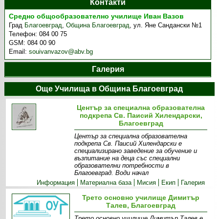
Контакти
Средно общообразователно училище Иван Вазов
Град
Благоевград
,
Община Благоевград
,
ул. Яне Сандански №1
Телефон:
084 00 75
GSM:
084 00 90
Email:
souivanvazov@abv.bg
Галерия
Още Училища в Община Благоевград
Център за специална образователна
подкрепа Св. Паисий Хилендарски,
Благоевград
Център за специална образователна
подкрепа Св. Паисий Хилендарски е
специализирано заведение за обучение и
възпитание на деца със специални
образователни потребности в
Благоевград. Води начал
Информация
Материална база
Мисия
Екип
Галерия
Трето основно училище Димитър
Талев, Благоевград
Трето основно училище Димитър Талев е