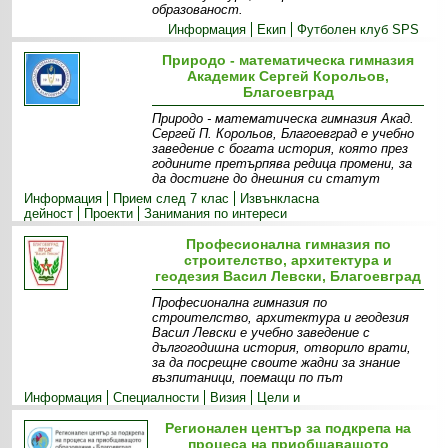
образованост.
Информация
Екип
Футболен клуб SPS
Природо - математическа гимназия
Академик Сергей Корольов,
Благоевград
Природо - математическа гимназия Акад.
Сергей П. Корольов, Благоевград е учебно
заведение с богата история, която през
годините претърпява редица промени, за
да достигне до днешния си статут
Информация
Прием след 7 клас
Извънкласна
дейност
Проекти
Занимания по интереси
Професионална гимназия по
строителство, архитектура и
геодезия Васил Левски, Благоевград
Професионална гимназия по
строителство, архитектура и геодезия
Васил Левски е учебно заведение с
дългогодишна история, отворило врати,
за да посрещне своите жадни за знание
възпитаници, поемащи по път
Информация
Специалности
Визия
Цели и
приоритети
Екип
Галерия
Контакти
Регионален център за подкрепа на
процеса на приобщаващото