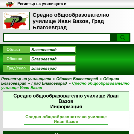
Регистър на училищата и
университетите в България
Средно общообразователно
училище Иван Вазов, Град
Благоевград
Област
Община
Град/село
Регистър на училищата
»
Област Благоевград
»
Община
Благоевград
»
Град Благоевград
»
Средно общообразователно
училище Иван Вазов
Средно общообразователно училище Иван
Вазов
Информация
Средно общообразователно училище
Иван Вазов