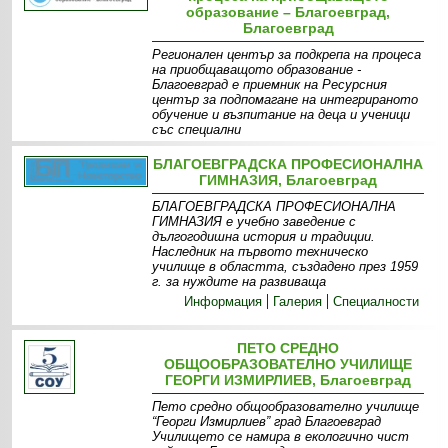
образование – Благоевград,
Благоевград
Регионален център за подкрепа на процеса
на приобщаващото образование -
Благоевград е приемник на Ресурсния
център за подпомагане на интегрираното
обучение и възпитание на деца и ученици
със специални
Информация
Дейност
Мисия
Грижа за децата
БЛАГОЕВГРАДСКА ПРОФЕСИОНАЛНА
ГИМНАЗИЯ, Благоевград
БЛАГОЕВГРАДСКА ПРОФЕСИОНАЛНА
ГИМНАЗИЯ е учебно заведение с
дългогодишна история и традиции.
Наследник на първото техническо
училище в областта, създадено през 1959
г. за нуждите на развиваща
Информация
Галерия
Специалности
ПЕТО СРЕДНО
ОБЩООБРАЗОВАТЕЛНО УЧИЛИЩЕ
ГЕОРГИ ИЗМИРЛИЕВ, Благоевград
Пето средно общообразователно училище
“Георги Измирлиев” град Благоевград
Училището се намира в екологично чист