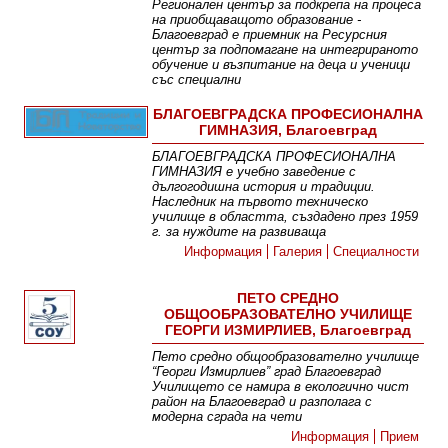
Регионален център за подкрепа на процеса
на приобщаващото образование -
Благоевград е приемник на Ресурсния
център за подпомагане на интегрираното
обучение и възпитание на деца и ученици
със специални
Информация
Дейност
Мисия
Грижа за децата
БЛАГОЕВГРАДСКА ПРОФЕСИОНАЛНА
ГИМНАЗИЯ, Благоевград
БЛАГОЕВГРАДСКА ПРОФЕСИОНАЛНА
ГИМНАЗИЯ е учебно заведение с
дългогодишна история и традиции.
Наследник на първото техническо
училище в областта, създадено през 1959
г. за нуждите на развиваща
Информация
Галерия
Специалности
ПЕТО СРЕДНО
ОБЩООБРАЗОВАТЕЛНО УЧИЛИЩЕ
ГЕОРГИ ИЗМИРЛИЕВ, Благоевград
Пето средно общообразователно училище
“Георги Измирлиев” град Благоевград
Училището се намира в екологично чист
район на Благоевград и разполага с
модерна сграда на чети
Информация
Прием