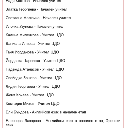
Надя Костова - Начален учител
Златка Георгиева - Начален учител
Светлана Малючка - Начален учител
Илонка Узунова - Начален учител
Калина Миленкова - Учител ЦДО
Даниела Илиева - Учител ЦДО
Таня Йорданова - Учител ЦДО
Йорданка Царевска - Учител ЦДО
Надежда Атанасов - Учител ЦДО
Свободка Зашева - Учител ЦДО
Лидия Георгиева - Учител ЦДО
Женя Кочева - Учител ЦДО
Костадин Михов - Учител ЦДО
Ели Бундова - Английски език в начален етап
Елеонора Лазарова - Английски език в начален етап, Френски
език