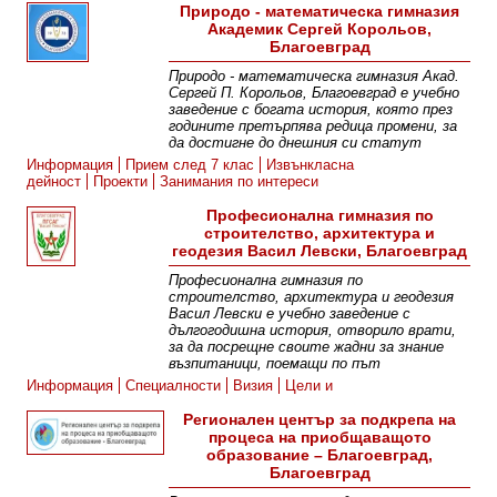
Природо - математическа гимназия
Академик Сергей Корольов,
Благоевград
Природо - математическа гимназия Акад.
Сергей П. Корольов, Благоевград е учебно
заведение с богата история, която през
годините претърпява редица промени, за
да достигне до днешния си статут
Информация
Прием след 7 клас
Извънкласна
дейност
Проекти
Занимания по интереси
Професионална гимназия по
строителство, архитектура и
геодезия Васил Левски, Благоевград
Професионална гимназия по
строителство, архитектура и геодезия
Васил Левски е учебно заведение с
дългогодишна история, отворило врати,
за да посрещне своите жадни за знание
възпитаници, поемащи по път
Информация
Специалности
Визия
Цели и
приоритети
Екип
Галерия
Контакти
Регионален център за подкрепа на
процеса на приобщаващото
образование – Благоевград,
Благоевград