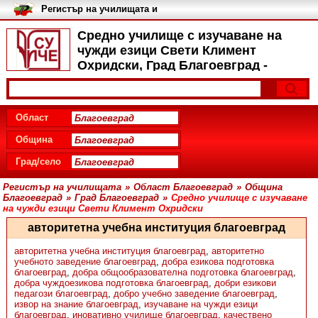
Регистър на училищата и
университетите в България
Средно училище с изучаване на
чужди езици Свети Климент
Охридски, Град Благоевград -
Екип
Област
Община
Град/село
Регистър на училищата
»
Област Благоевград
»
Община
Благоевград
»
Град Благоевград
»
Средно училище с изучаване
на чужди езици Свети Климент Охридски
авторитетна учебна институция благоевград
авторитетна учебна институция благоевград
,
авторитетно
учебното заведение благоевград
,
добра езикова подготовка
благоевград
,
добра общообразователна подготовка благоевград
,
добра чуждоезикова подготовка благоевград
,
добри езикови
педагози благоевград
,
добро учебно заведение благоевград
,
извор на знание благоевград
,
изучаване на чужди езици
благоевград
,
иновативно училище благоевград
,
качествено