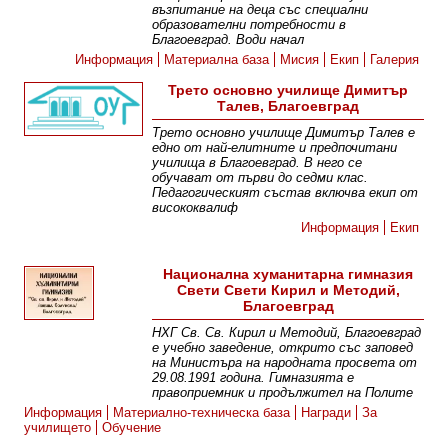
възпитание на деца със специални
образователни потребности в
Благоевград. Води начал
Информация
Материална база
Мисия
Екип
Галерия
Трето основно училище Димитър
Талев, Благоевград
Трето основно училище Димитър Талев е
едно от най-елитните и предпочитани
училища в Благоевград. В него се
обучават от първи до седми клас.
Педагогическият състав включва екип от
висококвалиф
Информация
Екип
Национална хуманитарна гимназия
Свети Свети Кирил и Методий,
Благоевград
НХГ Св. Св. Кирил и Методий, Благоевград
е учебно заведение, открито със заповед
на Министъра на народната просвета от
29.08.1991 година. Гимназията е
правоприемник и продължител на Полите
Информация
Материално-техническа база
Награди
За
училището
Обучение