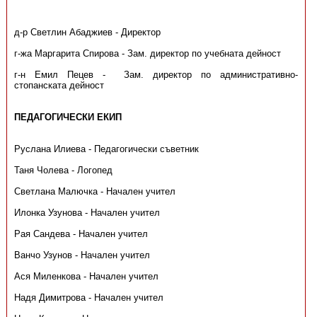
д-р Светлин Абаджиев - Директор
г-жа Маргарита Спирова - Зам. директор по учебната дейност
г-н Емил Пецев - Зам. директор по административно-
стопанската дейност
ПЕДАГОГИЧЕСКИ ЕКИП
Руслана Илиева - Педагогически съветник
Таня Чолева - Логопед
Светлана Малючка - Начален учител
Илонка Узунова - Начален учител
Рая Сандева - Начален учител
Ванчо Узунов - Начален учител
Ася Миленкова - Начален учител
Надя Димитрова - Начален учител