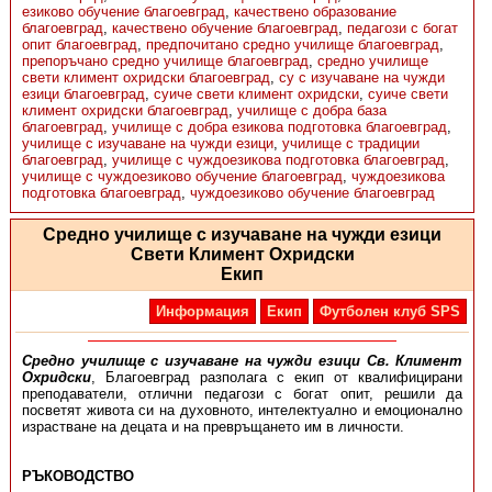
езиково обучение благоевград
,
качествено образование
благоевград
,
качествено обучение благоевград
,
педагози с богат
опит благоевград
,
предпочитано средно училище благоевград
,
препоръчано средно училище благоевград
,
средно училище
свети климент охридски благоевград
,
су с изучаване на чужди
езици благоевград
,
суиче свети климент охридски
,
суиче свети
климент охридски благоевград
,
училище с добра база
благоевград
,
училище с добра езикова подготовка благоевград
,
училище с изучаване на чужди езици
,
училище с традиции
благоевград
,
училище с чуждоезикова подготовка благоевград
,
училище с чуждоезиково обучение благоевград
,
чуждоезикова
подготовка благоевград
,
чуждоезиково обучение благоевград
Средно училище с изучаване на чужди езици
Свети Климент Охридски
Екип
Информация
Екип
Футболен клуб SPS
Средно училище с изучаване на чужди езици Св. Климент
Охридски
, Благоевград разполага с екип от квалифицирани
преподаватели, отлични педагози с богат опит, решили да
посветят живота си на духовното, интелектуално и емоционално
израстване на децата и на превръщането им в личности.
РЪКОВОДСТВО