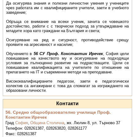
Да осигурява знания и полезни личностни умения у учениците
чрез работата им с квалифицираните учители, заети в учебното
заведение;
Обръща се внимание на всеки ученик, зачита се човешкото
достойнство, работи с с творчески подход за утвърждаване на
младите хора като граждани на България и света;
Осигуряване на ред и сигурност, противодействие срещу
проявите на агресивност и насилие;
Обучението в
56 СУ Проф. Константин Иречек
, София цели
повишаване на качеството му и осигуряване на подходящи
условия за пълноценно развитие на подрастващите. Цели се
повишаване квалификацията на учителите по отношение на
прилагането на IT и съвременни методи на преподаване.
Висококвалифицираните педагози, заети е педагогически
колектив са ангажирани с това да спомагат за изграждането на
образовани личности.
Контакти
56. Средно общообразователно училище Проф.
Константин Иречек
Град
София
,
Община Столична
,
жк. Люлин 8, ул. Търново 37
Телефон:
028261387, 028263820, 028261177
Факс:
028261387