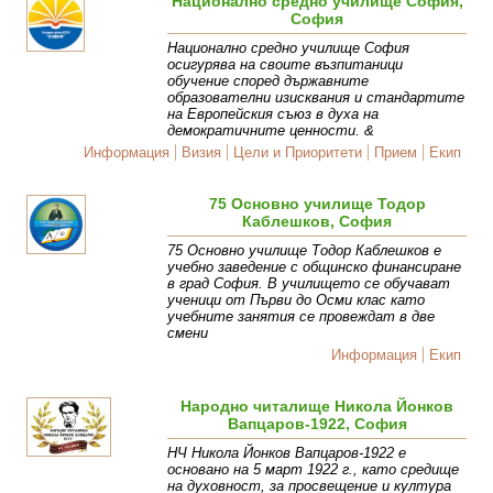
Национално средно училище София,
София
Национално средно училище София
осигурява на своите възпитаници
обучение според държавните
образователни изисквания и стандартите
на Европейския съюз в духа на
демократичните ценности. &
Информация
Визия
Цели и Приоритети
Прием
Екип
75 Основно училище Тодор
Каблешков, София
75 Основно училище Тодор Каблешков е
учебно заведение с общинско финансиране
в град София. В училището се обучават
ученици от Първи до Осми клас като
учебните занятия се провеждат в две
смени
Информация
Екип
Народно читалище Никола Йонков
Вапцаров-1922, София
НЧ Никола Йонков Вапцаров-1922 е
основано на 5 март 1922 г., като средище
на духовност, за просвещение и култура