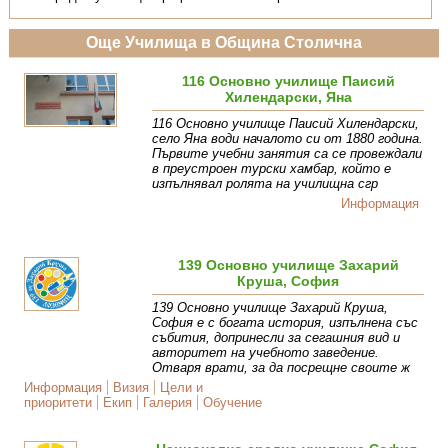
Още Училища в Община Столична
116 Основно училище Паисий
Хилендарски, Яна
116 Основно училище Паисий Хилендарски,
село Яна води началото си от 1880 година.
Първите учебни занятия са се провеждали
в преустроен турски хамбар, който е
изпълнявал ролята на училищна сгр
Информация
139 Основно училище Захарий
Круша, София
139 Основно училище Захарий Круша,
София е с богата история, изпълнена със
събития, допринесли за сегашния вид и
авторитет на учебното заведение.
Отваря врати, за да посрещне своите ж
Информация
Визия
Цели и
приоритети
Екип
Галерия
Обучение