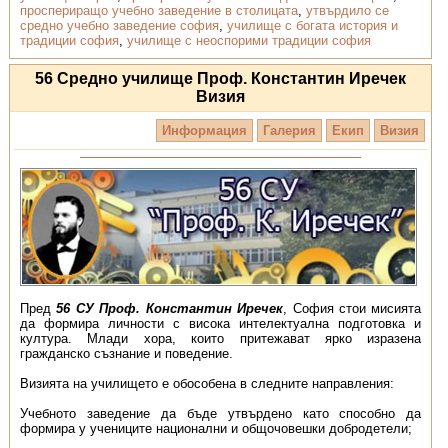
проспериращо учебно заведение в столицата
,
утвърдило се
средно учебно заведение софия
,
училище с богата история и
традиции софия
,
училище с неоспорими традиции софия
56 Средно училище Проф. Константин Иречек
Визия
Информация
Галерия
Екип
Визия
Пред
56 СУ Проф. Константин Иречек
, София стои мисията
да формира личности с висока интелектуална подготовка и
култура. Млади хора, които притежават ярко изразена
гражданско съзнание и поведение.
Визията на училището е обособена в следните направления:
Учебното заведение да бъде утвърдено като способно да
формира у учениците национални и общочовешки добродетели;