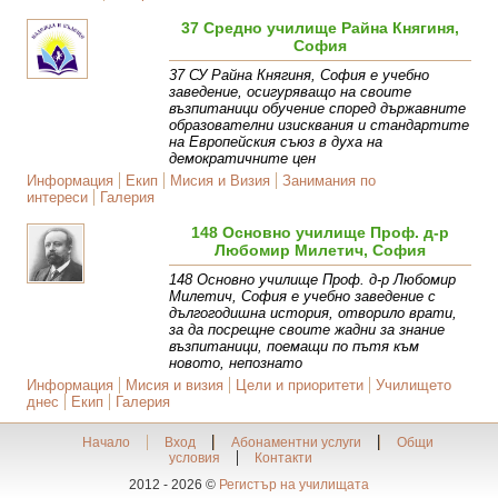
37 Средно училище Райна Княгиня,
София
37 СУ Райна Княгиня, София е учебно
заведение, осигуряващо на своите
възпитаници обучение според държавните
образователни изисквания и стандартите
на Европейския съюз в духа на
демократичните цен
Информация
Екип
Мисия и Визия
Занимания по
интереси
Галерия
148 Основно училище Проф. д-р
Любомир Милетич, София
148 Основно училище Проф. д-р Любомир
Милетич, София е учебно заведение с
дългогодишна история, отворило врати,
за да посрещне своите жадни за знание
възпитаници, поемащи по пътя към
новото, непознато
Информация
Мисия и визия
Цели и приоритети
Училището
днес
Екип
Галерия
Начало
Вход
Абонаментни услуги
Общи
условия
Контакти
2012 - 2026 ©
Регистър на училищата