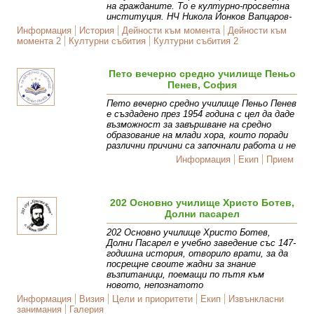
на гражданите. То е културно-просветна
институция. НЧ Никола Йонков Вапцаров-
Информация
История
Дейности към момента
Дейности към
момента 2
Културни събития
Културни събития 2
Пето вечерно средно училище Пеньо
Пенев, София
Пето вечерно средно училище Пеньо Пенев
е създадено през 1954 година с цел да даде
възможност за завършване на средно
образование на млади хора, които поради
различни причини са започнали работа и не
Информация
Екип
Прием
202 Основно училище Христо Ботев,
Долни пасарел
202 Основно училище Христо Ботев,
Долни Пасарел е учебно заведение със 147-
годишна история, отворило врати, за да
посрещне своите жадни за знание
възпитаници, поемащи по пътя към
новото, непознатото
Информация
Визия
Цели и приоритети
Екип
Извънкласни
занимания
Галерия