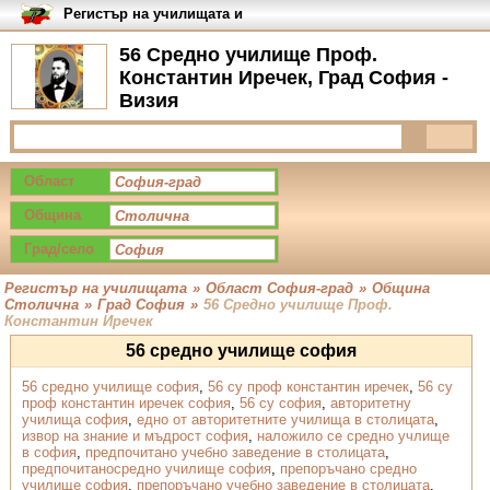
Регистър на училищата и
университетите в България
56 Средно училище Проф.
Константин Иречек, Град София -
Визия
Област
Община
Град/село
Регистър на училищата
»
Област София-град
»
Община
Столична
»
Град София
»
56 Средно училище Проф.
Константин Иречек
56 средно училище софия
56 средно училище софия
,
56 су проф константин иречек
,
56 су
проф константин иречек софия
,
56 су софия
,
авторитетну
училища софия
,
едно от авторитетните училища в столицата
,
извор на знание и мъдрост софия
,
наложило се средно учлище
в софия
,
предпочитано учебно заведение в столицата
,
предпочитаносредно училище софия
,
препоръчано средно
училище софия
,
препоръчано учебно заведение в столицата
,